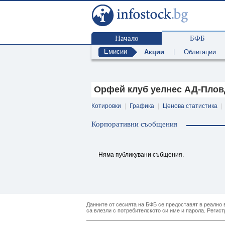
Начало
БФБ
Емисии
Акции
|
Облигации
Орфей клуб уелнес АД-Плов
Котировки
|
Графика
|
Ценова статистика
|
Корпоративни съобщения
Няма публикувани събщения.
Данните от сесията на БФБ се предоставят в реално в
са влезли с потребителското си име и парола. Регист