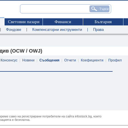
Световни пазари
Финанси
България
|
Фондове
|
Компенсаторни инструменти
|
Права
див (OCW / OWJ)
Консенсус
|
Новини
|
Съобщения
|
Отчети
|
Коефициенти
|
Профил
реме само на регистрирани потребители на сайта infostock.bg, които
рацията е безплатна.