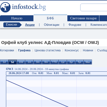
Начало
БФБ
Световни пазари
Емисии
Акции
|
Облигации
|
Фондове
|
Компенсат
Орфей клуб уелнес АД-Пловдив (OCW / OWJ)
Котировки
|
Графика
|
Ценова статистика
|
Консенсус
|
Новини
|
Съобщ
OWJ
: 14.06.2024 - 20.06.2024 - 10-минутна графика
20.06.2024 17:00
Отв:
0.01
Мин:
0.01
Макс:
0.01
Затв:
0.01