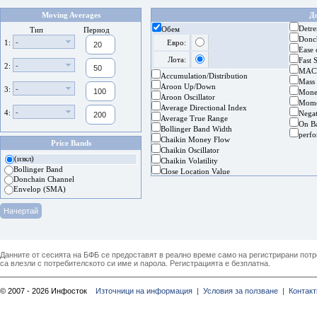
Moving Averages
Д
Detre
Обем
Тип
Период
Donc
-
1:
Евро:
Ease
Лота:
Fast 
-
2:
MAC
Accumulation/Distribution
Mass
Aroon Up/Down
-
3:
Mone
Aroon Oscillator
Mom
Average Directional Index
-
4:
Nega
Average True Range
On B
Bollinger Band Width
perf
Chaikin Money Flow
Price Bands
Chaikin Oscillator
(изкл)
Chaikin Volatility
Bollinger Band
Close Location Value
Donchain Channel
Envelop (SMA)
Данните от сесията на БФБ се предоставят в реално време само на регистрирани потреб
са влезли с потребителското си име и парола. Регистрацията е безплатна.
© 2007 - 2026 Инфосток
Източници на информация |
Условия за ползване |
Контакт