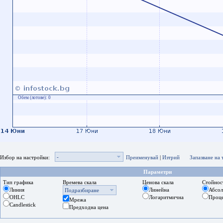
Обем (лотове):
0
-
Избор на настройки:
Преименувай
|
Изтрий
Запазване на
Параметри
Тип графика
Времева скала
Ценова скала
Стойнос
Линия
Линейна
Абсо
Подразбиране
OHLC
Логаритмична
Проц
Мрежа
Candlestick
Предходна цена