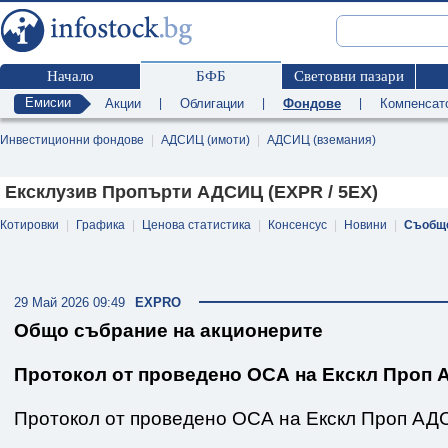
Начало
БФБ
Световни пазари
Емисии
Акции
|
Облигации
|
Фондове
|
Компенсат
Инвестиционни фондове
|
АДСИЦ (имоти)
|
АДСИЦ (вземания)
Ексклузив Пропърти АДСИЦ (EXPR / 5EX)
Котировки
|
Графика
|
Ценова статистика
|
Консенсус
|
Новини
|
Съобщ
29 Май 2026 09:49
EXPRO
Общо събрание на акционерите
Протокол от проведено ОСА на Екскл Проп
Протокол от проведено ОСА на Екскл Проп А