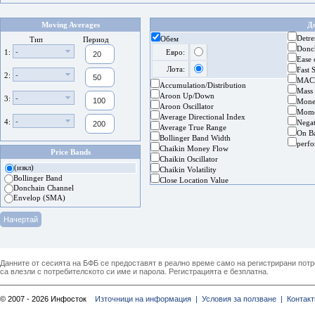
Moving Averages
Д
Detre
Обем
Тип
Период
Donc
-
1:
Евро:
Ease
Лота:
Fast 
-
2:
MAC
Accumulation/Distribution
Mass
Aroon Up/Down
-
3:
Mone
Aroon Oscillator
Mom
Average Directional Index
-
4:
Nega
Average True Range
On B
Bollinger Band Width
perf
Chaikin Money Flow
Price Bands
Chaikin Oscillator
(изкл)
Chaikin Volatility
Bollinger Band
Close Location Value
Donchain Channel
Envelop (SMA)
Данните от сесията на БФБ се предоставят в реално време само на регистрирани потреб
са влезли с потребителското си име и парола. Регистрацията е безплатна.
© 2007 - 2026 Инфосток
Източници на информация |
Условия за ползване |
Контакт