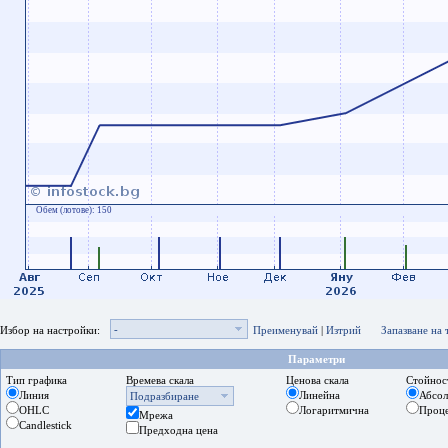
Обем (лотове):
150
-
Избор на настройки:
Преименувай
|
Изтрий
Запазване на
Параметри
Тип графика
Времева скала
Ценова скала
Стойнос
Линия
Линейна
Абсо
Подразбиране
OHLC
Логаритмична
Проц
Мрежа
Candlestick
Предходна цена