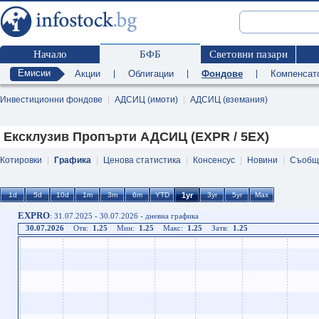
Начало
БФБ
Световни пазари
Емисии
Акции
|
Облигации
|
Фондове
|
Компенсат
Инвестиционни фондове
|
АДСИЦ (имоти)
|
АДСИЦ (вземания)
Ексклузив Пропърти АДСИЦ (EXPR / 5EX)
Котировки
|
Графика
|
Ценова статистика
|
Консенсус
|
Новини
|
Съобщ
EXPRO
: 31.07.2025 - 30.07.2026 - дневна графика
30.07.2026
Отв:
1.25
Мин:
1.25
Макс:
1.25
Затв:
1.25