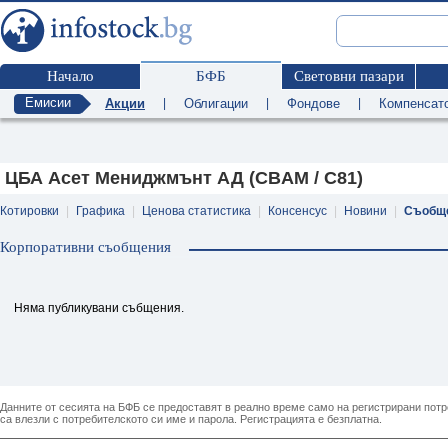
Начало
БФБ
Световни пазари
Емисии
Акции
|
Облигации
|
Фондове
|
Компенсат
ЦБА Асет Мениджмънт АД (CBAM / C81)
Котировки
|
Графика
|
Ценова статистика
|
Консенсус
|
Новини
|
Съобщ
Корпоративни съобщения
Няма публикувани събщения.
Данните от сесията на БФБ се предоставят в реално време само на регистрирани потреб
са влезли с потребителското си име и парола. Регистрацията е безплатна.