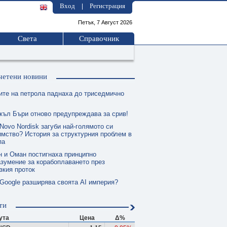
Вход
Регистрация
|
Петък, 7 Август 2026
Света
Справочник
четени новини
ите на петрола паднаха до триседмично
къл Бъри отново предупреждава за срив!
Novo Nordisk загуби най-голямото си
мство? История за структурния проблем в
па
н и Оман постигнаха принципно
зумение за корабоплаването през
зкия проток
 Google разширява своята AI империя?
ти
ута
Цена
Δ%