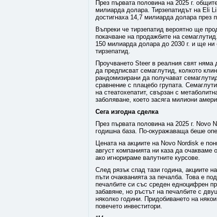
През първата половина на 2025 г. общит
милиарда долара. Тирзепатидът на Eli Li
достигнаха 14,7 милиарда долара през 
Въпреки че тирзепатид вероятно ще про
покачване на продажбите на семаглутид.
150 милиарда долара до 2030 г. и ще ни
тирзепатид.
Проучването Steer в реалния свят няма 
да предписват семаглутид, колкото клин
рандомизирани да получават семаглутид
сравнение с плацебо групата. Семаглути
на стеатохепатит, свързан с метаболит
заболяване, което засяга милиони амери
Сега изгодна сделка
През първата половина на 2025 г. Novo N
годишна база. По-окуражаваща беше опе
Цената на акциите на Novo Nordisk е по
август компанията ни каза да очакваме 
ако игнорираме валутните курсове.
След рязък спад тази година, акциите на
пъти очакванията за печалба. Това е по
печалбите си със среден едноцифрен про
забавяне, но ръстът на печалбите с дв
няколко години. Придобиването на някои
повечето инвеститори.