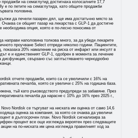
е продажби на семаглутид достигнаха колосалните 17,7
lly е по петите на семаглутида, като общите продажби
първата половина.
дължи да печели пазарен дял, ще има достатъчно място за
 Очаква се общият пазар на лекарства с GLP-1 да достигне
 е необходима опция, която е по-лесно поносима от
да направи наполовина толкова много, за да убеди лекарите
ичното проучване Select отпреди няколко години. Пациентите,
, показаха 20% намаление на риска от инфаркт или инсулт в
дът е и единственият GLP-1, одобрен в момента за лечение
на дисфункция, свързано със затлъстяването чернодробно
канци.
ordisk отчете продажби, които са се увеличили с 16% на
ративната печалба, която се увеличи с 25% на годишна база.
нижена, тъй като ръководството предупреди за забавяне. През
оперативната печалба да нарасне с 10% до 16% през 2025 г.,
 Novo Nordisk се търгуват на ниската им оценка от само 14,6
дходяща оценка за компания, за която се очаква да увеличи
цент в дългосрочен план. Novo Nordisk сигнализира за
уцифрен процент все още изглежда вероятен през следващите
 акции на по-ниската им цена изглежда правилният ход за