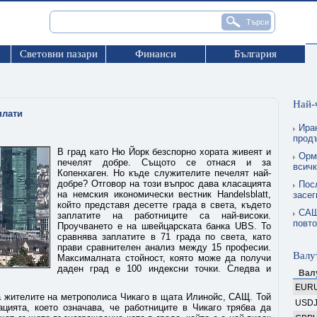
Световни пазари
Финанси
България
Най-
плати
Ира
прод
В град като Ню Йорк безспорно хората живеят и
Орму
печелят добре. Същото се отнася и за
всичк
Копенхаген. Но къде служителите печелят най-
добре? Отговор на този въпрос дава класацията
Пос
на немския икономически вестник Handelsblatt,
засег
който представя десетте града в света, където
САЩ
заплатите на работниците са най-високи.
повто
Проучването е на швейцарската банка UBS. То
сравнява заплатите в 71 града по света, като
прави сравнителен анализ между 15 професии.
Валу
Максималната стойност, която може да получи
даден град е 100 индексни точки. Следва и
Вал
EUR
а жителите на метрополиса Чикаго в щата Илинойс, САЩ. Той
USD
ацията, което означава, че работниците в Чикаго трябва да