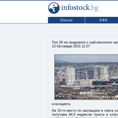
Начало
БФБ
Топ 10 на градовете с най-високите за
13 Октомври 2015 11:57
класацията.
На 10-то място по заплащане в света с
получава 64,9 индексни пункта в клас