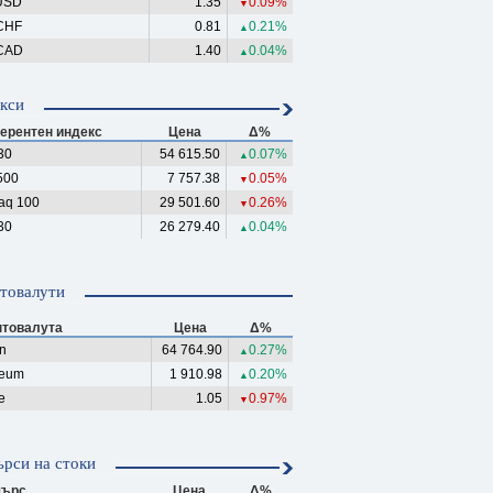
USD
1.35
0.09%
▼
CHF
0.81
0.21%
▲
CAD
1.40
0.04%
▲
кси
ерентен индекс
Цена
Δ%
30
54 615.50
0.07%
▲
500
7 757.38
0.05%
▼
aq 100
29 501.60
0.26%
▼
30
26 279.40
0.04%
▲
товалути
птовалута
Цена
Δ%
in
64 764.90
0.27%
▲
reum
1 910.98
0.20%
▲
e
1.05
0.97%
▼
рси на стоки
ърс
Цена
Δ%