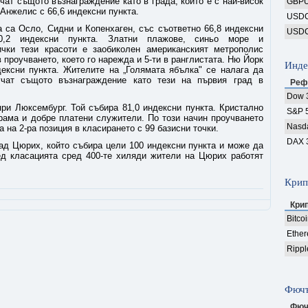
учат същото възнаграждение като в града, който е с най-висок
GBP
 Анжелис с 66,6 индексни пункта.
USD
а са Осло, Сидни и Копенхаген, със съответно 66,8 индексни
USD
0,2 индексни пункта. Златни плажове, синьо море и
чки тези красоти е заобиколен американският метрополис
 проучването, което го нарежда и 5-ти в ранглистата. Ню Йорк
Инде
дексни пункта. Жителите на „Голямата ябълка" се налага да
учат същото възнаграждение като тези на първия град в
Реф
Dow 
ри Люксембург. Той събира 81,0 индексни пункта. Кристално
S&P 
рама и добре платени служители. По този начин проучването
Nasd
 на 2-ра позиция в класирането с 99 базисни точки.
DAX 
ад Цюрих, който събира цели 100 индексни пункта и може да
ед класацията сред 400-те хиляди жители на Цюрих работят
Крип
Кри
Bitco
Ethe
Rippl
Фючъ
Фюч