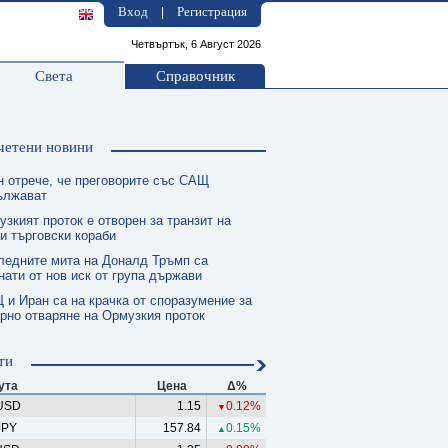
Вход
Регистрация
|
Четвъртък, 6 Август 2026
Света
Справочник
четени новини
н отрече, че преговорите със САЩ
ължават
зкият проток е отворен за транзит на
и търговски кораби
ледните мита на Доналд Тръмп са
нати от нов иск от група държави
 и Иран са на крачка от споразумение за
рно отваряне на Ормузкия проток
ти
ута
Цена
Δ%
USD
1.15
0.12%
▼
JPY
157.84
0.15%
▲