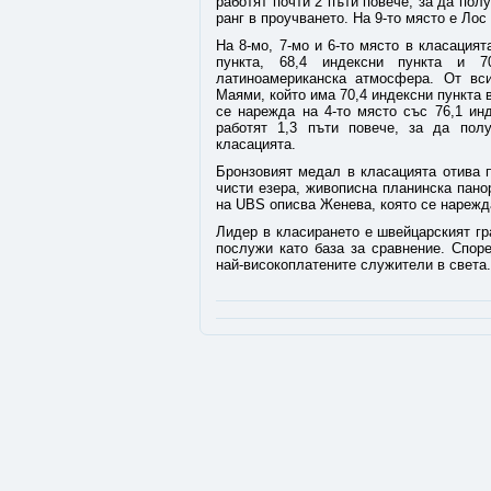
работят почти 2 пъти повече, за да пол
ранг в проучването. На 9-то място е Лос
На 8-мо, 7-мо и 6-то място в класацият
пункта, 68,4 индексни пункта и 7
латиноамериканска атмосфера. От вси
Маями, който има 70,4 индексни пункта в
се нарежда на 4-то място със 76,1 ин
работят 1,3 пъти повече, за да пол
класацията.
Бронзовият медал в класацията отива п
чисти езера, живописна планинска пано
на UBS описва Женева, която се нарежда
Лидер в класирането е швейцарският гр
послужи като база за сравнение. Спор
най-високоплатените служители в света.