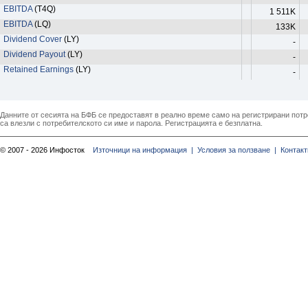
EBITDA
(T4Q)
1 511K
EBITDA
(LQ)
133K
Dividend Cover
(LY)
-
Dividend Payout
(LY)
-
Retained Earnings
(LY)
-
Данните от сесията на БФБ се предоставят в реално време само на регистрирани потреб
са влезли с потребителското си име и парола. Регистрацията е безплатна.
© 2007 - 2026 Инфосток
Източници на информация |
Условия за ползване |
Контакт