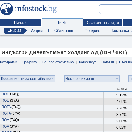
Начало
БФБ
Световни пазари
Емисии
Акции
|
Облигации
|
Фондове
|
Компенсат
Индъстри Дивелъпмънт холдинг АД (IDH / 6R1)
Котировки
|
Графика
|
Ценова статистика
|
Консенсус
|
Новини
|
Съобщ
Коефициенти за рентабилност
Неконсолидиран
Т
6/2026
ROE
(T4Q)
9.12%
ROE
(3YA)
4.09%
ROFA
(T4Q)
7.73%
ROFA
(3YA)
3.74%
ROA
(T4Q)
2.00%
ROA
(3YA)
0.92%