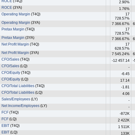
ROCE
(T4Q)
2.90%
ROCE
(3YA)
1.76%
Operating Margin
(T4Q)
17
728.57%
Operating Margin
(3YA)
7 366.67%
6
Pretax Margin
(T4Q)
17
728.57%
Pretax Margin
(3YA)
7 366.67%
6
Net Profit Margin
(T4Q)
17
628.57%
Net Profit Margin
(3YA)
7 545.24%
6
CFO/Sales
(T4Q)
-12 457.14
-
CFO/Sales
(LQ)
-
CFO/Equity
(T4Q)
-6.45
CFO/Equity
(LQ)
17.14
CFO/Total Liabilities
(T4Q)
-1.81
CFO/Total Liabilities
(LQ)
4.06
Sales/Employees
(LY)
-
Net Income/Employees
(LY)
-
FCF
(T4Q)
-872K
FCF
(LQ)
2 422K
EBIT
(T4Q)
1 511K
EBIT
(LQ)
133K