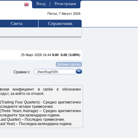
Вход
Регистрация
|
Петък, 7 Август 2026
Света
Справочник
25 Март 2026 16:44
9.00
0.00
(
0.00%
)
Сравни с:
всеки коефициент в скоби е обозначен
одът, за който се отнася.
(Trailing Four Quarters) - Средно аритметично
оследните четири тримесечия.
(Three Years Average) – Средно аритметично
оследните три календарни години.
Last Quarter) – Последно тримесечие.
Last Year) – Последна календарна година.