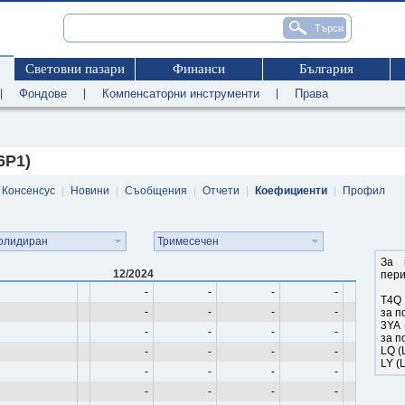
Световни пазари
Финанси
България
|
Фондове
|
Компенсаторни инструменти
|
Права
6P1)
Консенсус
|
Новини
|
Съобщения
|
Отчети
|
Коефициенти
|
Профил
олидиран
Тримесечен
За 
12/2024
пери
-
-
-
-
T4Q 
-
-
-
-
за п
3YA 
-
-
-
-
за п
LQ (
-
-
-
-
LY (
-
-
-
-
-
-
-
-