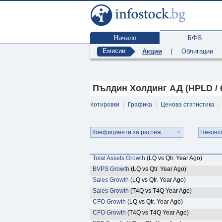
Начало
БФБ
Емисии
Акции
|
Облигации
Пълдин Холдинг АД (HPLD / 
Котировки
|
Графика
|
Ценова статистика
|
Коефициенти за растеж
Неконс
Total Assets Growth
(LQ vs Qtr. Year Ago)
BVPS Growth
(LQ vs Qtr. Year Ago)
Sales Growth
(LQ vs Qtr. Year Ago)
Sales Growth
(T4Q vs T4Q Year Ago)
CFO Growth
(LQ vs Qtr. Year Ago)
CFO Growth
(T4Q vs T4Q Year Ago)