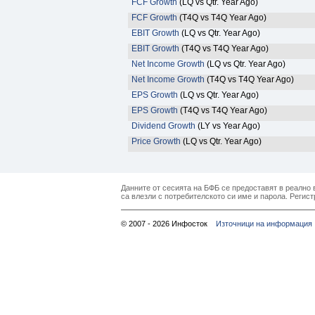
FCF Growth
(LQ vs Qtr. Year Ago)
FCF Growth
(T4Q vs T4Q Year Ago)
EBIT Growth
(LQ vs Qtr. Year Ago)
EBIT Growth
(T4Q vs T4Q Year Ago)
Net Income Growth
(LQ vs Qtr. Year Ago)
Net Income Growth
(T4Q vs T4Q Year Ago)
EPS Growth
(LQ vs Qtr. Year Ago)
EPS Growth
(T4Q vs T4Q Year Ago)
Dividend Growth
(LY vs Year Ago)
Price Growth
(LQ vs Qtr. Year Ago)
Данните от сесията на БФБ се предоставят в реално в
са влезли с потребителското си име и парола. Регист
© 2007 - 2026 Инфосток
Източници на информация 