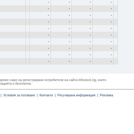
-
-
-
-
-
-
-
-
-
-
-
-
-
-
-
-
-
-
-
-
-
-
-
-
-
-
-
-
-
-
-
-
-
-
-
-
-
-
-
-
реме само на регистрирани потребители на сайта infostock.bg, които
рацията е безплатна.
|
Условия за ползване |
Контакти |
Регулирана информация |
Реклама