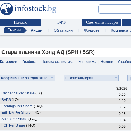
Начало
БФБ
Световни пазари
Емисии
Акции
|
Облигации
|
Фондове
|
Компенсат
Стара планина Холд АД (SPH / 5SR)
Котировки
|
Графика
|
Ценова статистика
|
Консенсус
|
Новини
|
Съобщ
Коефициенти за една акция
Неконсолидиран
Т
3/2026
Dividends Per Share
(LY)
0.16
BVPS
(LQ)
1.10
Earnings Per Share
(T4Q)
0.19
EBITDA Per Share
(T4Q)
0.18
Sales Per Share
(T4Q)
0.04
FCF Per Share
(T4Q)
-0.09