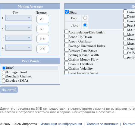
Moving Averages
Д
Detre
Обем
Тип
Период
Donc
-
1:
Евро:
Ease
Лота:
Fast 
-
2:
MAC
Accumulation/Distribution
Mass
Aroon Up/Down
-
3:
Mone
Aroon Oscillator
Mom
Average Directional Index
-
4:
Nega
Average True Range
On B
Bollinger Band Width
perf
Chaikin Money Flow
Price Bands
Chaikin Oscillator
(изкл)
Chaikin Volatility
Bollinger Band
Close Location Value
Donchain Channel
Envelop (SMA)
Данните от сесията на БФБ се предоставят в реално време само на регистрирани потреб
са влезли с потребителското си име и парола. Регистрацията е безплатна.
© 2007 - 2026 Инфосток
Източници на информация |
Условия за ползване |
Контакт