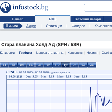
Начало
БФБ
Световни пазари
Емисии
Акции
|
Облигации
|
Фондове
|
Компенсат
Стара планина Холд АД (SPH / 5SR)
Котировки
|
Графика
|
Ценова статистика
|
Консенсус
|
Новини
|
Съобщ
CENHL
: 07.08.2025 - 06.08.2026 - дневна графика
06.08.2026
Отв:
5.05
Мин:
5.05
Макс:
5.05
Затв:
5.05