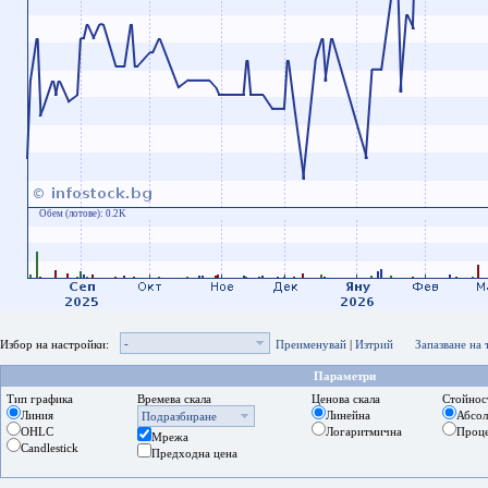
Обем (лотове):
0.2K
-
Избор на настройки:
Преименувай
|
Изтрий
Запазване на
Параметри
Тип графика
Времева скала
Ценова скала
Стойнос
Линия
Линейна
Абсо
Подразбиране
OHLC
Логаритмична
Проц
Мрежа
Candlestick
Предходна цена