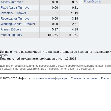
Price Growth
Assets Turnover
0.00
0.35
Fixed Assets Turnover
0.00
0.81
Inventory Turnover
-
71.19
Receivables Turnover
0.00
3.19
Working Capital Turnover
0.00
-2.51
Altman Z-Score
5.17
4.39
Market Liquidity
18.28%
5.33%
Изчислението на коефициентите на тази страница се базира на неконсолидир
друго.
Последно публикуван неконсолидиран отчет: 12/2013
Данните от сесията на БФБ се предоставят в реално време само на регистрирани потреб
са влезли с потребителското си име и парола. Регистрацията е безплатна.
© 2007 - 2026 Инфосток
Източници на информация |
Условия за ползване |
Контакт