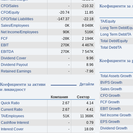
Коефициенти за 
CFO/Sales
-
-210.32
CFO/Equity
-20.74
11.85
CFO/Total Liabilities
-147.37
-22.18
TA/Equity
Sales/Employees
0K
8 048K
Long Term Debt/Equ
Net Income/Employees
90K
516K
Long Term Debt/TA
FCF
-28K
2 194K
Total Debt/Equity
EBIT
270K
4 467K
Total Debt/TA
EBITDA
270K
7 547K
Dividend Cover
-
9.96
Коефициенти за 
Dividend Payout
-
8.96
Retained Earnings
-
-7.96
Total Assets Growth
BVPS Growth
Коефициенти за активи
Детайли
и ликвидност
Sales Growth
CFO Growth
Компания
Сектор
FCF Growth
Quick Ratio
2.67
4.14
EBIT Growth
Current Ratio
2.67
4.41
Net Income Growth
TA/Employees
51K
11 368K
EPS Growth
Cashflow Interest
-
0.79
Dividend Growth
Interest Cover
-
18.09