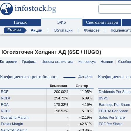
Начало
БФБ
Световни пазари
Емисии
Акции
|
Облигации
|
Фондове
|
Компенсат
Югоизточен Холдинг АД (6SE / HUGO)
Котировки
|
Графика
|
Ценова статистика
|
Консенсус
|
Новини
|
Съобщ
Коефициенти за рентабилност
Коефициенти за 
Детайли
Компания
Сектор
ROE
200.00%
11.95%
Dividends Per Shar
ROFA
254.72%
6.09%
BVPS
ROA
175.32%
4.16%
Earnings Per Share
ROCE
198.53%
5.18%
EBITDA Per Share
Operating Margin
-
-42.19%
Sales Per Share
Pretax Margin
-
-42.61%
FCF Per Share
Net Profit Margin
-
-43.86%