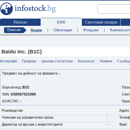
Начало
БФБ
Световни пазари
Емисии
Акции
|
Облигации
|
Фондове
|
Компенсат
Baidu Inc. (B1C)
Котировки
|
Графика
|
Ценова статистика
|
Консенсус
|
Новини
|
Съобщ
Предмет на дейност на фирмата:
-
Борсов код:
B1C
Паза
ISIN:
US0567521085
Сект
БУЛСТАТ:
-
Прин
Ръководство
Адрес
Членове на управителен орган
Телеф
Директор за връзки с инвеститорите
-
Факс