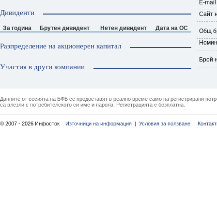
E-mail
Дивиденти
Сайт 
За година
Брутен дивидент
Нетен дивидент
Дата на ОС
Общ б
Номин
Разпределение на акционерен капитал
Брой 
Участия в други компании
Данните от сесията на БФБ се предоставят в реално време само на регистрирани потреб
са влезли с потребителското си име и парола. Регистрацията е безплатна.
© 2007 - 2026 Инфосток
Източници на информация |
Условия за ползване |
Контакт