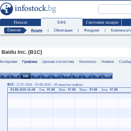
Начало
БФБ
Световни пазари
Емисии
Акции
|
Облигации
|
Фондове
|
Компенсат
Baidu Inc. (B1C)
Котировки
|
Графика
|
Ценова статистика
|
Консенсус
|
Новини
|
Съобщ
B1C
: 21.07.2026 - 03.08.2026 - 30-минутна графика
03.08.2026 16:40
Отв:
97.00
Мин:
97.00
Макс:
97.00
Затв:
97.00