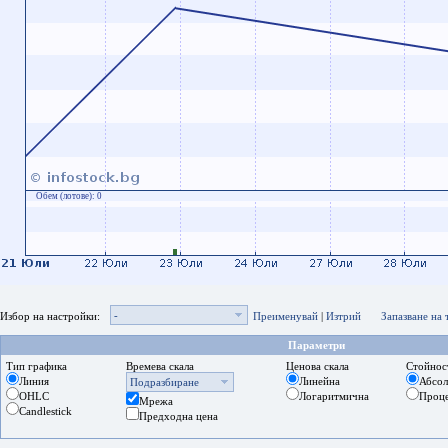
Обем (лотове):
0
-
Избор на настройки:
Преименувай
|
Изтрий
Запазване на
Параметри
Тип графика
Времева скала
Ценова скала
Стойнос
Линия
Линейна
Абсо
Подразбиране
OHLC
Логаритмична
Проц
Мрежа
Candlestick
Предходна цена