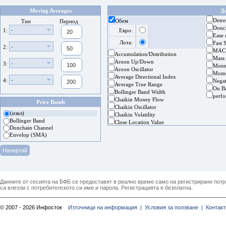
Moving Averages
Д
Detre
Обем
Тип
Период
Donc
-
1:
Евро:
Ease
Лота:
Fast 
-
2:
MAC
Accumulation/Distribution
Mass
Aroon Up/Down
-
3:
Mone
Aroon Oscillator
Mom
Average Directional Index
-
4:
Nega
Average True Range
On B
Bollinger Band Width
perf
Chaikin Money Flow
Price Bands
Chaikin Oscillator
(изкл)
Chaikin Volatility
Bollinger Band
Close Location Value
Donchain Channel
Envelop (SMA)
Данните от сесията на БФБ се предоставят в реално време само на регистрирани потреб
са влезли с потребителското си име и парола. Регистрацията е безплатна.
© 2007 - 2026 Инфосток
Източници на информация |
Условия за ползване |
Контакт