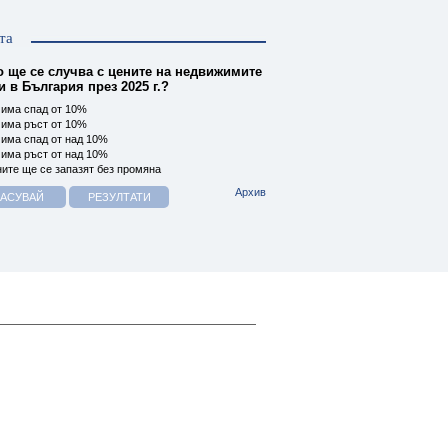
та
о ще се случва с цените на недвижимите
 в България през 2025 г.?
има спад от 10%
има ръст от 10%
има спад от над 10%
има ръст от над 10%
ите ще се запазят без промяна
Архив