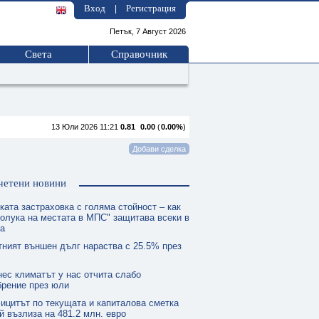
Вход
Регистрация
|
Петък, 7 Август 2026
Света
Справочник
13 Юли 2026 11:21
0.81
0.00
(
0.00%
)
четени новини
ката застраховка с голяма стойност – как
олука на местата в МПС" защитава всеки в
та
тният външен дълг нараства с 25.5% през
нес климатът у нас отчита слабо
брение през юли
ицитът по текущата и капиталова сметка
й възлиза на 481.2 млн. евро