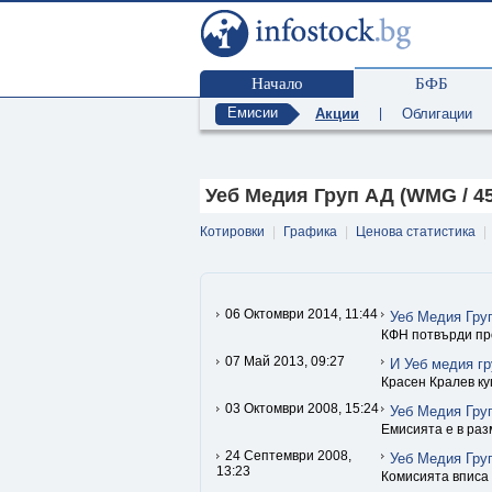
Начало
БФБ
Емисии
Акции
|
Облигации
Уеб Медия Груп АД (WMG / 4
Котировки
|
Графика
|
Ценова статистика
|
06 Октомври 2014, 11:44
Уеб Медия Груп
КФН потвърди пр
07 Май 2013, 09:27
И Уеб медия гр
Красен Кралев к
03 Октомври 2008, 15:24
Уеб Медия Груп
Емисията е в раз
24 Септември 2008,
Уеб Медия Груп
13:23
Комисията вписа