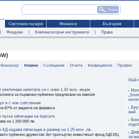
Световни пазари
Финанси
България
|
Фондове
|
Компенсаторни инструменти
|
Права
5W)
Консенсус
|
Новини
|
Съобщения
|
Отчети
|
Коефициенти
|
Профил
Най-
 увеличава капитала си с нови 1.42 млн. акции
Мал
оспекта за първично публично предлагане на емисия
„Злоп
кола
уп е с нов собственик
Бру
упи 87% от акциите на фирмата
май
 пуска облигации на борсата
Биз
мер на 1 250 000 лв.
подо
 АД издава облигации в размер на 1.25 млн. лв.
Деф
 като публично дружество Зет пропъртис инвестмънт фонд АДСИЦ
за ма