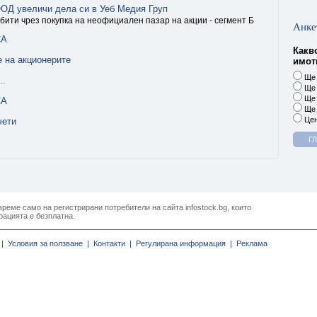
ОД увеличи дела си в Уеб Медия Груп
бити чрез покупка на неофициален пазар на акции - сегмент Б
Анке
СА
Какв
 на акционерите
имоти
Ще 
..
Ще 
Ще 
СА
Ще 
Цен
чети
реме само на регистрирани потребители на сайта infostock.bg, които
рацията е безплатна.
|
Условия за ползване |
Контакти |
Регулирана информация |
Реклама