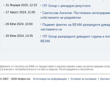
31 Януари 2025, 12:15
ITF Group с рекордни резултати
27 Август 2024, 11:00
Светослав Ангелов: Постепенно интегрираме
собствените ни разработки
26 Юли 2024, 10:00
Първият финтех на BEAM разпределя дивид
листването си
20 Юни 2024, 14:35
ITF Group разпределя дивидент година и по
BEAM
Данните от сесията на БФБ се предоставят в реално време само на регистрирани потреб
са влезли с потребителското си име и парола. Регистрацията е безплатна.
© 2007 - 2026 Инфосток
Източници на информация |
Условия за ползване |
Контакт