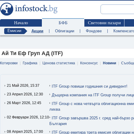
Начало
БФБ
Световни пазари
Емисии
Акции
|
Облигации
|
Фондове
|
Компенсат
Ай Ти Еф Груп АД (ITF)
Котировки
|
Графика
|
Ценова статистика
|
Консенсус
|
Новини
|
Съобщ
21 Май 2026, 15:37
ITF Group повиши годишния си дивидент!
23 Април 2026, 12:30
Дъщерна компания на ITF Group получи лице
26 Март 2026, 12:45
ITF Group с нова четвърта облигационна еми
лихва
02 Февруари 2026, 12:10
ITF Group завършва 2025 г. сред най-бързо
България
08 Април 2025, 17:00
ITF Group емитира трета емисия облигации н