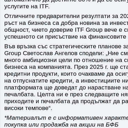
услугите на ITF.
Отличните предварителни резултати за 202
ръст на бизнеса са добра новина за инве
общност, чието доверие ITF Group вече е 
успешното си присъствие на финансовите
Във връзка със стратегическите планове з
Group Светослав Ангелов сподели: „Ние см
много амбициозни цели по отношение на с
бизнеса на компанията. През 2025 г. ще с
кредитни продукти, които очакваме да осиг
на отпуснатите кредити, а инвестициите ни
платформата ще доведат до нарастване н
печалбата. Целта ни е през следващите ня
приходите и печалбата да продължат да ра
високи темпове“.
*Материалът е с информативен характер
покупка или продажба на акции на БФБ