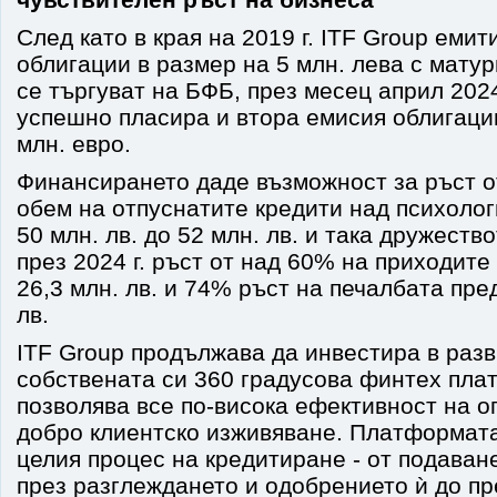
След като в края на 2019 г. ITF Group еми
облигации в размер на 5 млн. лева с матур
се търгуват на БФБ, през месец април 2024
успешно пласира и втора емисия облигации
млн. евро.
Финансирането даде възможност за ръст 
обем на отпуснатите кредити над психолог
50 млн. лв. до 52 млн. лв. и така дружеств
през 2024 г. ръст от над 60% на приходите
26,3 млн. лв. и 74% ръст на печалбата пре
лв.
ITF Group продължава да инвестира в разв
собствената си 360 градусова финтех пла
позволява все по-висока ефективност на о
добро клиентско изживяване. Платформат
целия процес на кредитиране - от подаване
през разглеждането и одобрението ѝ до пр