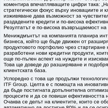
коментира впечатляващите цифри така: „
стратегически фокус върху иновациите и к
изживяване дава възможност за чувствите
раздадените кредити и по-висока ефективн
Резултатът е по-висока възвръщаемост на 
Мениждмънтът на компанията планира инт
бизнеса, който ще бъде движен от разшир
продуктовото портфолио чрез стартиране 
разработени нови кредитни продукти, които
още по-пълен аспект на нуждите и изисква
Това ще доведе до разширяване и подобря
клиентската база.
Успоредно с това ще продължи технологич
ITF Group. Целта е с помощта на иновати
да бъде постигната допълнителна оптимиз
процесите и да се повиши ефективността 
Очаква се делът на клиентите, които се о
автоматично да достигне 80% и да се осиг