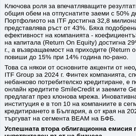
Ключова роля за впечатляващите резултат
общия обем на отпуснатите заеми с 50% до
Портфолиото на ITF достигна 32,8 милиона
представлява ръст от 43%. Бяха подобрени
ефективност на компанията - коефициент
на капитала (Return On Equity) достигна 2
г., a възвращаемост на приходите (Return 
повиши до 15% при 14% година по-рано.
Това са някои от основните акценти от не
ITF Group за 2024 г. Финтех компанията, с
небанково потребителско кредитиране, е п
онлайн кредитите SmileCredit и заемите Ge
предлагат през клонова мрежа. Иноватив
институция е в топ 10 на компаниите в сег
кредитирането в България, а от края на 202
търгуват на сегмента ВЕАМ на БФБ.
Успешната втора облигационна емисия 
чувствителен ръст на бизнеса