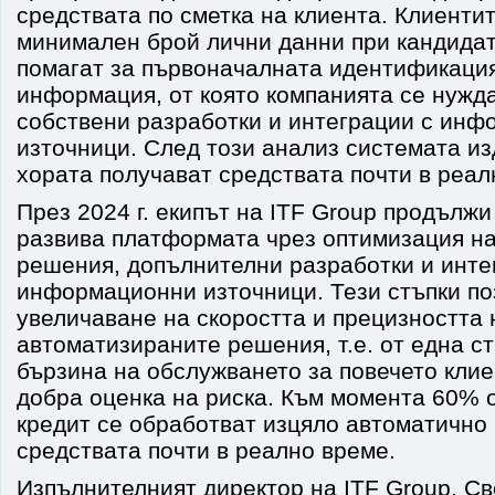
средствата по сметка на клиента. Клиенти
минимален брой лични данни при кандидат
помагат за първоначалната идентификаци
информация, от която компанията се нужда
собствени разработки и интеграции с ин
източници. След този анализ системата и
хората получават средствата почти в реал
През 2024 г. екипът на ITF Group продължи
развива платформата чрез оптимизация н
решения, допълнителни разработки и инте
информационни източници. Тези стъпки п
увеличаване на скоростта и прецизността 
автоматизираните решения, т.е. от една с
бързина на обслужването за повечето клиен
добра оценка на риска. Към момента 60% 
кредит се обработват изцяло автоматично 
средствата почти в реално време.
Изпълнителният директор на ITF Group, С