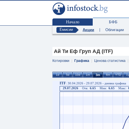
Начало
БФБ
Емисии
Акции
|
Облигации
Ай Ти Еф Груп АД (ITF)
Котировки
|
Графика
|
Ценова статистика
ITF
: 30.04.2026 - 29.07.2026 - дневна графика
29.07.2026
Отв:
6.65
Мин:
6.65
Макс: