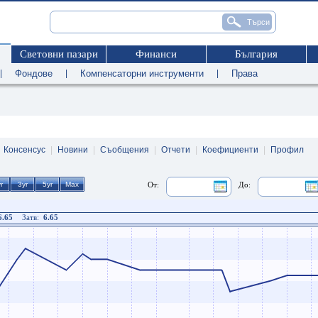
Световни пазари
Финанси
България
|
Фондове
|
Компенсаторни инструменти
|
Права
|
Консенсус
|
Новини
|
Съобщения
|
Отчети
|
Коефициенти
|
Профил
От:
До:
6.65
Затв:
6.65