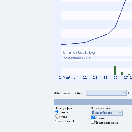
Обем (лотове):
0.341K
-
Избор на настройки:
Пр
Тип графика
Времева скала
Линия
Подразбиране
OHLC
Мрежа
Candlestick
Предходна цена