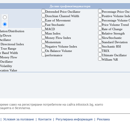
Долни графики/индикатори
Detrended Price Oscillator
Percentage Price Osci
Donchian Channel Width
Positive Volume Ind
Ease of Movement
Percentage Volume O
Fast Stochastic
Price Volume Trend
MACD
Rate of Change
ation/Distribution
Mass Index
Relative Strength
Up/Down
Money Flow Index
SlowStochastic
cillator
Momentum
Standard Deviation
 Directional Index
Negative Volume Index
Stochastic RSI
 True Range
On Balance Volume
TRIX
er Band Width
performance
Ultimate Oscillator
 Money Flow
William %R
Oscillator
Volatility
ocation Value
реме само на регистрирани потребители на сайта infostock.bg, които
рацията е безплатна.
|
Условия за ползване |
Контакти |
Регулирана информация |
Реклама