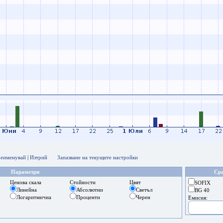
еименувай
|
Изтрий
Запазване на текущите настройки
Параметри
Сра
Ценова скала
Стойности
Цвят
SOFIX
Линейна
Абсолютни
Светъл
BG 40
Логаритмична
Проценти
Черен
Емисия: