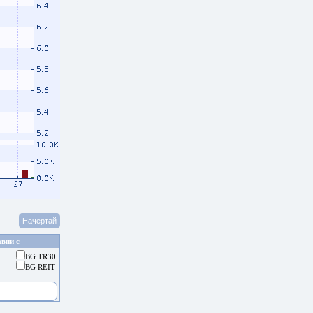
вни с
BG TR30
BG REIT