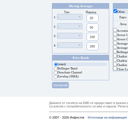
Moving Averages
Обем
Тип
Период
-
1:
Евро:
Лота:
-
2:
Accumul
Aroon 
-
3:
Aroon Os
Average
-
4:
Average
Bolling
Chaikin
Price Bands
Chaikin 
(изкл)
Chaikin 
Bollinger Band
Close L
Donchain Channel
Envelop (SMA)
Данните от сесията на БФБ се предоставят в реално в
са влезли с потребителското си име и парола. Регист
© 2007 - 2026 Инфосток
Източници на информация 