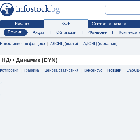
Начало
БФБ
Световни пазари
Емисии
Акции
|
Облигации
|
Фондове
|
Компенсат
Инвестиционни фондове
|
АДСИЦ (имоти)
|
АДСИЦ (вземания)
НДФ Динамик (DYN)
Котировки
|
Графика
|
Ценова статистика
|
Консенсус
|
Новини
|
Съобщ