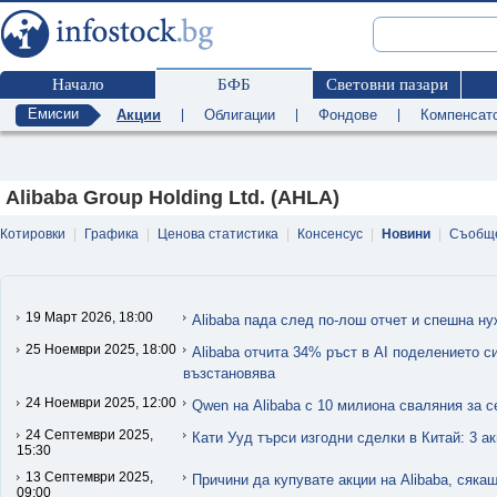
Начало
БФБ
Световни пазари
Емисии
Акции
|
Облигации
|
Фондове
|
Компенсат
Alibaba Group Holding Ltd. (AHLA)
Котировки
|
Графика
|
Ценова статистика
|
Консенсус
|
Новини
|
Съобщ
19 Март 2026, 18:00
Alibaba пада след по-лош отчет и спешна ну
25 Ноември 2025, 18:00
Alibaba отчита 34% ръст в AI поделението си
възстановява
24 Ноември 2025, 12:00
Qwen на Alibaba с 10 милиона сваляния за 
24 Септември 2025,
Кати Ууд търси изгодни сделки в Китай: 3 ак
15:30
13 Септември 2025,
Причини да купувате акции на Alibaba, сяка
09:00