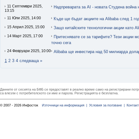
11 Септември 2025,
Надпреварата за AI - новата Студена война 
13:15
11 Юли 2025, 14:00
Къде ще бъдат акциите на Alibaba след 1 го
15 Април 2025, 15:00
Защо китайските технологични акции като Al
14 Март 2025, 17:00
Притеснявате се за тарифите? Тези акции мо
точно сега
24 Февруари 2025, 10:00
Alibaba ще инвестира над 50 милиарда дола
1
2
3
4
следваща »
Данните от сесията на БФБ се предоставят в реално време само на регистрирани потреб
са влезли с потребителското си име и парола. Регистрацията е безплатна.
© 2007 - 2026 Инфосток
Източници на информация |
Условия за ползване |
Контакт