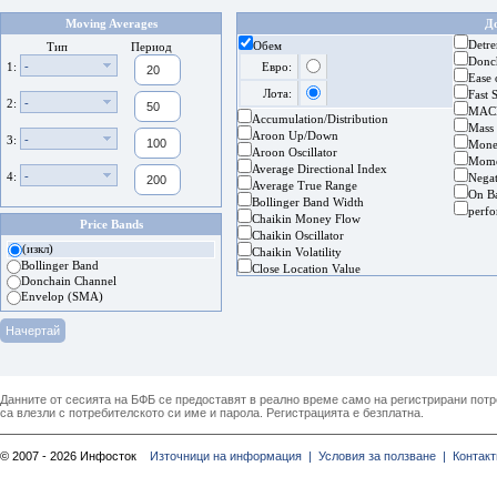
Moving Averages
Д
Detre
Обем
Тип
Период
Donc
-
1:
Евро:
Ease
Лота:
Fast 
-
2:
MAC
Accumulation/Distribution
Mass
Aroon Up/Down
-
3:
Mone
Aroon Oscillator
Mom
Average Directional Index
-
4:
Nega
Average True Range
On B
Bollinger Band Width
perf
Chaikin Money Flow
Price Bands
Chaikin Oscillator
(изкл)
Chaikin Volatility
Bollinger Band
Close Location Value
Donchain Channel
Envelop (SMA)
Данните от сесията на БФБ се предоставят в реално време само на регистрирани потреб
са влезли с потребителското си име и парола. Регистрацията е безплатна.
© 2007 - 2026 Инфосток
Източници на информация |
Условия за ползване |
Контакт