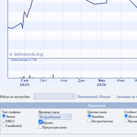
Обем (лотове):
0.75K
-
Избор на настройки:
Преименувай
|
Изтрий
Запазване на
Параметри
Тип графика
Времева скала
Ценова скала
Стойнос
Линия
Линейна
Абсо
Подразбиране
OHLC
Логаритмична
Проц
Мрежа
Candlestick
Предходна цена