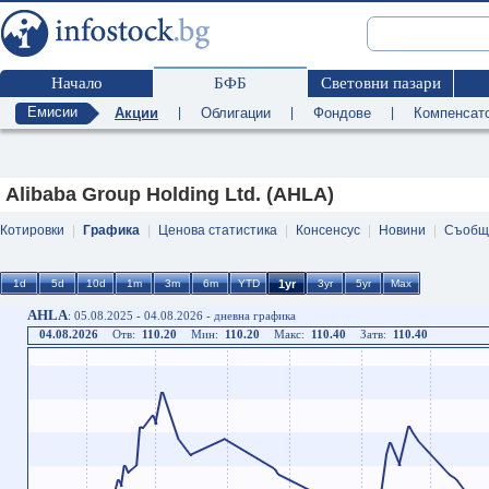
Начало
БФБ
Световни пазари
Емисии
Акции
|
Облигации
|
Фондове
|
Компенсат
Alibaba Group Holding Ltd. (AHLA)
Котировки
|
Графика
|
Ценова статистика
|
Консенсус
|
Новини
|
Съобщ
AHLA
: 05.08.2025 - 04.08.2026 - дневна графика
04.08.2026
Отв:
110.20
Мин:
110.20
Макс:
110.40
Затв:
110.40