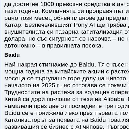
да достигне 1000 превозни средства в авто
тази година. Компанията си проправя път и
рано този месец обяви планове да предлаг
Катар. Безпечелившият Pony AI ще трябва 
внушителната си пазарна капитализация о
долара, но със сигурност се насочва – не
автономно – в правилната посока.
Baidu
Най-накрая стигнахме до Baidu. Тя е късен
мощна година за китайските акции с расте
месеца се търгуваше горе-долу на нивото,
началото на 2025 г., но оттогава се покачи
Трудностите на растежа за водещия опера
Китай са дори по-лоши от тези на Alibaba.
намалели през две от последните три годи
Baidu се е понижила леко през първата пол
Катализаторът за появата на Baidu това ля
развиващия се бизнес с AI чипове. Търгов