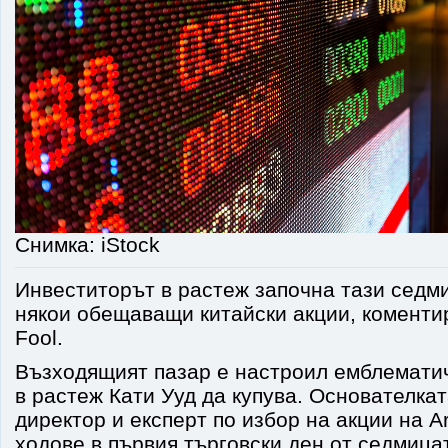
Снимка: iStock
Инвеститорът в растеж започна тази седми
някои обещаващи китайски акции, коментир
Fool.
Възходящият пазар е настроил емблемати
в растеж Кати Ууд да купува. Основателка
директор и експерт по избор на акции на A
ходове в първия търговски ден от седмицат