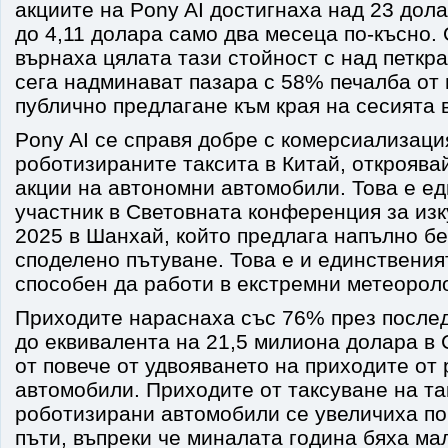
акциите на Pony AI достигнаха над 23 дола
до 4,11 долара само два месеца по-късно. 
върнаха цялата тази стойност с над петкра
сега надминават пазара с 58% печалба от
публично предлагане към края на сесията 
Pony AI се справя добре с комерсиализаци
роботизираните таксита в Китай, откроявай
акции на автономни автомобили. Това е е
участник в Световната конференция за изк
2025 в Шанхай, който предлага напълно бе
споделено пътуване. Това е и единственият
способен да работи в екстремни метеорол
Приходите нараснаха със 76% през после
до еквивалента на 21,5 милиона долара в
от повече от удвояването на приходите от
автомобили. Приходите от таксуване на та
роботизирани автомобили се увеличиха по
пъти, въпреки че миналата година бяха мал