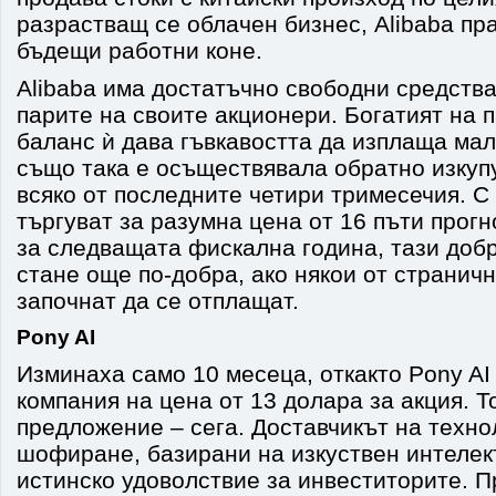
разрастващ се облачен бизнес, Alibaba пр
бъдещи работни коне.
Alibaba има достатъчно свободни средства
парите на своите акционери. Богатият на 
баланс ѝ дава гъвкавостта да изплаща мал
също така е осъществявала обратно изкуп
всяко от последните четири тримесечия. С 
търгуват за разумна цена от 16 пъти прог
за следващата фискална година, тази доб
стане още по-добра, ако някои от страничн
започнат да се отплащат.
Pony AI
Изминаха само 10 месеца, откакто Pony AI
компания на цена от 13 долара за акция. 
предложение – сега. Доставчикът на техно
шофиране, базирани на изкуствен интелект
истинско удоволствие за инвеститорите. 