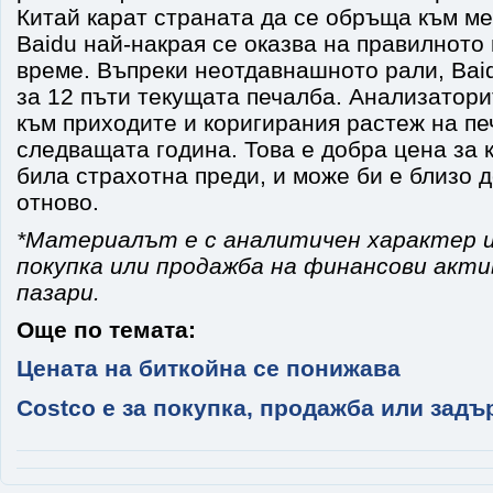
Китай карат страната да се обръща към ме
Baidu най-накрая се оказва на правилното 
време. Въпреки неотдавнашното рали, Baid
за 12 пъти текущата печалба. Анализатор
към приходите и коригирания растеж на пе
следващата година. Това е добра цена за 
била страхотна преди, и може би е близо д
отново.
*Материалът е с аналитичен характер и
покупка или продажба на финансови акт
пазари.
Още по темата:
Цената на биткойна се понижава
Costco е за покупка, продажба или задър