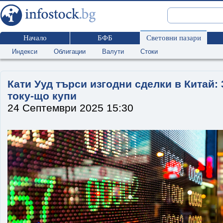
Начало
БФБ
Световни пазари
Индекси
Облигации
Валути
Стоки
Кати Ууд търси изгодни сделки в Китай: 
току-що купи
24 Септември 2025 15:30