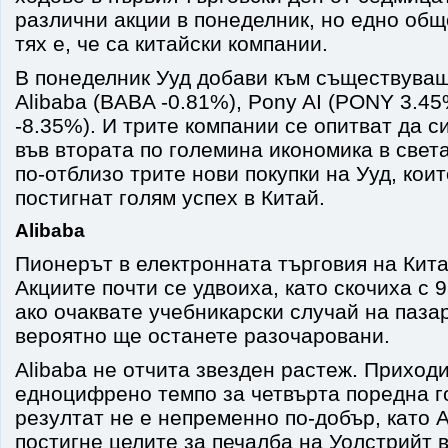
различни акции в понеделник, но едно общ
тях е, че са китайски компании.
В понеделник Ууд добави към съществуващ
Alibaba (BABA -0.81%), Pony AI (PONY 3.45
-8.35%). И трите компании се опитват да с
във втората по големина икономика в свет
по-отблизо трите нови покупки на Ууд, кои
постигнат голям успех в Китай.
Alibaba
Пионерът в електронната търговия на Китай
Акциите почти се удвоиха, като скочиха с 
ако очаквате учебникарски случай на паза
вероятно ще останете разочаровани.
Alibaba не отчита звезден растеж. Приходи
едноцифрено темпо за четвърта поредна г
резултат не е непременно по-добър, като A
постигне целите за печалба на Уолстрийт в