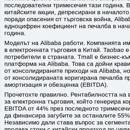
последователни тримесечия тази година. В
китайските акции, депресирани в началото
поради опасения от търговска война, Aliba
едноцифрен коефициент на печалба в нача
година.
Моделът на Alibaba работи. Компанията им
в електронната търговия в Китай. Taobao 
потребители в страната. Tmall е бизнес-к
платформа на Alibaba. Това са дойни крав
от консолидираните приходи на Alibaba, н
от консолидираната коригирана печалба п
амортизация и обезценка (EBITDA).
Прочетохте правилно. Рентабилността на 
за електронна търговия, който генерира к
EBITDA от 44% през последното тримесечие
да финансира загубите за останалите 55%
Независимо дали става въпрос за сегмента 
продава стоки с китайски произход по целия