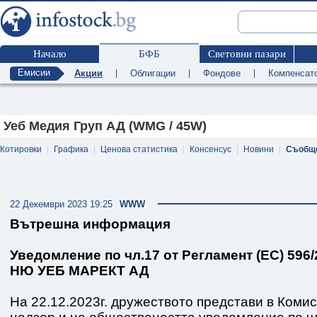
Начало
БФБ
Световни пазари
Емисии
Акции
|
Облигации
|
Фондове
|
Компенсат
Уеб Медия Груп АД (WMG / 45W)
Котировки
|
Графика
|
Ценова статистика
|
Консенсус
|
Новини
|
Съобщ
22 Декември 2023 19:25
WWW
Вътрешна информация
Уведомление по чл.17 от Регламент (ЕС) 596/2
НЮ УЕБ МАРЕКТ АД
На 22.12.2023г. дружеството представи в Коми