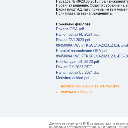
Наредба № 48/20.03.2013 г. за изисквания
Проект за решение: Общото събрание на а
Варна плод“ АД, като приема, че към момен
Политиката за възнагражденията.
Прикачени файлове
Pokana OSA.pdf
Palnomo6tno FL 2024.doc
Doklad DVI 2023.pdf
8945009AKWJI7TKSC140-20231231-BG-SE
Protokol nasrochvane OSA.pdf
8945009AKWJI7TKSC140-20231231-BG-C
Politika vyzn 31 08 20.pdf
Doklad OK 2023.PDF
Palnomo6tno UL 2024.doc
Motiviran doklad.pdf
всички съобщения за компанията
всички съобщения
Данните от сесията на БФБ се предоставят в реално в
са влезли с потребителското си име и парола. Регист