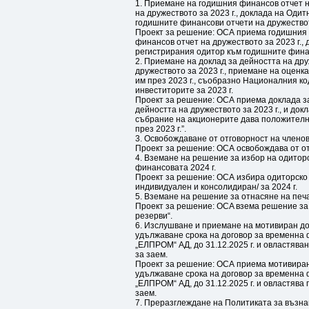
1. Приемане на годишния финансов отчет н
на дружеството за 2023 г., доклада на Одит
годишните финансови отчети на дружествот
Проект за решение: ОСА приема годишния ф
финансов отчет на дружеството за 2023 г., 
регистрирания одитор към годишните финан
2. Приемане на доклад за дейността на дру
дружеството за 2023 г., приемане на оценк
им през 2023 г., съобразно Националния ко
инвеститорите за 2023 г.
Проект за решение: ОСА приема доклада за
дейността на дружеството за 2023 г., и док
събрание на акционерите дава положителна
през 2023 г.”.
3. Освобождаване от отговорност на членов
Проект за решение: ОСА освобождава от от
4. Вземане на решение за избор на одитор
финансовата 2024 г.
Проект за решение: ОСА избира одиторско 
индивидуален и консолидиран/ за 2024 г.
5. Вземане на решение за отнасяне на печа
Проект за решение: ОСA взема решение за 
резерви“.
6. Изслушване и приемане на мотивиран до
удължаване срока на договор за временна 
„ЕЛПРОМ“ АД, до 31.12.2025 г. и овластява
за заем.
Проект за решение: ОСА приема мотивиран 
удължаване срока на договор за временна 
„ЕЛПРОМ“ АД, до 31.12.2025 г. и овластява
заем.
7. Преразглеждане на Политиката за възна