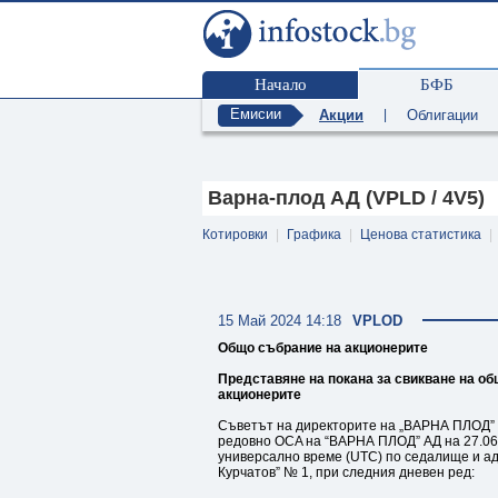
Начало
БФБ
Емисии
Акции
|
Облигации
Варна-плод АД (VPLD / 4V5)
Котировки
|
Графика
|
Ценова статистика
|
15 Май 2024 14:18
VPLOD
Общо събрание на акционерите
Представяне на покана за свикване на о
акционерите
Съветът на директорите на „ВАРНА ПЛОД” АД
редовно ОСA на “ВАРНА ПЛОД” АД на 27.06.2
универсално време (UTC) по седалище и адр
Курчатов” № 1, при следния дневен ред: