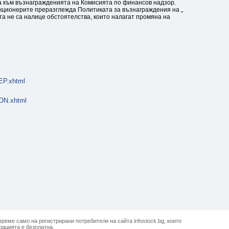
та към възнагражденията на Комисията по финансов надзор.
кционерите преразглежда Политиката за възнаграждения на „
та не са налице обстоятелства, които налагат промяна на
P.xhtml
ON.xhtml
реме само на регистрирани потребители на сайта infostock.bg, които
рацията е безплатна.