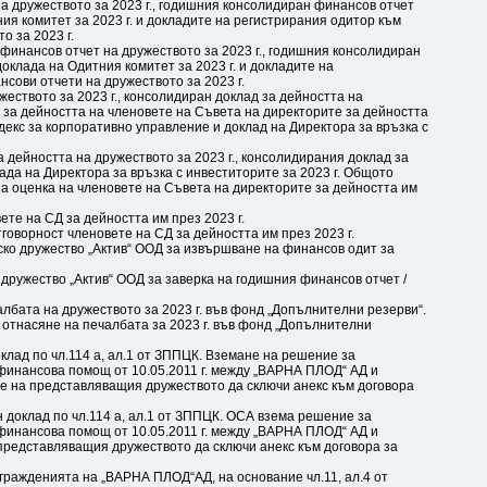
а дружеството за 2023 г., годишния консолидиран финансов отчет
ния комитет за 2023 г. и докладите на регистрирания одитор към
о за 2023 г.
инансов отчет на дружеството за 2023 г., годишния консолидиран
доклада на Одитния комитет за 2023 г. и докладите на
сови отчети на дружеството за 2023 г.
жеството за 2023 г., консолидиран доклад за дейността на
а за дейността на членовете на Съвета на директорите за дейността
декс за корпоративно управление и доклад на Директора за връзка с
 дейността на дружеството за 2023 г., консолидирания доклад за
лада на Директора за връзка с инвеститорите за 2023 г. Общото
 оценка на членовете на Съвета на директорите за дейността им
ете на СД за дейността им през 2023 г.
говорност членовете на СД за дейността им през 2023 г.
ско дружество „Актив“ ООД за извършване на финансов одит за
дружество „Актив“ ООД за заверка на годишния финансов отчет /
лбата на дружеството за 2023 г. във фонд „Допълнителни резерви“.
отнасяне на печалбата за 2023 г. във фонд „Допълнителни
клад по чл.114 а, ал.1 от ЗППЦК. Вземане на решение за
финансова помощ от 10.05.2011 г. между „ВАРНА ПЛОД“ АД и
не на представляващия дружеството да сключи анекс към договора
доклад по чл.114 а, ал.1 от ЗППЦК. ОСА взема решение за
финансова помощ от 10.05.2011 г. между „ВАРНА ПЛОД“ АД и
 представляващия дружеството да сключи анекс към договора за
гражденията на „ВАРНА ПЛОД“АД, на основание чл.11, ал.4 от