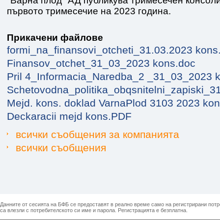
"Варна плод" АД публикува тримесечен консоли
първото тримесечие на 2023 година.
Прикачени файлове
formi_na_finansovi_otcheti_31.03.2023 kons.
Finansov_otchet_31_03_2023 kons.doc
Pril 4_Informacia_Naredba_2 _31_03_2023 
Schetovodna_politika_obqsnitelni_zapiski_
Mejd. kons. doklad VarnaPlod 3103 2023 ko
Deckaracii mejd kons.PDF
всички съобщения за компанията
всички съобщения
Данните от сесията на БФБ се предоставят в реално време само на регистрирани потреб
са влезли с потребителското си име и парола. Регистрацията е безплатна.