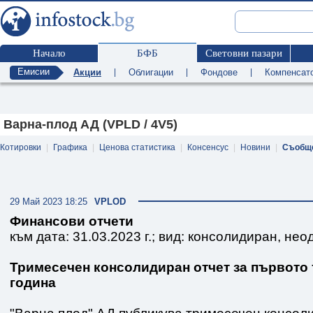
Начало
БФБ
Световни пазари
Емисии
Акции
|
Облигации
|
Фондове
|
Компенсат
Варна-плод АД (VPLD / 4V5)
Котировки
|
Графика
|
Ценова статистика
|
Консенсус
|
Новини
|
Съобщ
29 Май 2023 18:25
VPLOD
Финансови отчети
към дата: 31.03.2023 г.; вид: консолидиран, нео
Тримесечен консолидиран отчет за първото 
година