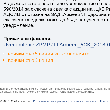
В дружеството е постъпило уведомление по чле
596/2014 за сключена сделка с акции на „ЦКБ 
АДСИЦ от страна на ЗАД „Армеец”. Подробна 
сключената сделка може да бъде получена от 
уведомление.
Прикачени файлове
Uvedomlenie ZPMPZFI Armeec_5CK_2018-09-
всички съобщения за компанията
всички съобщения
Данните от сесията на БФБ се предоставят в реално време само на регистрирани потреб
са влезли с потребителското си име и парола. Регистрацията е безплатна.
© 2007 - 2026 Инфосток
Източници на информация |
Условия за ползване |
Контакт