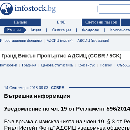
Начало
БФБ
Световни пазари
Емисии
Акции
|
Облигации
|
Фондове
|
Компенсат
Инвестиционни фондове
|
АДСИЦ (имоти)
|
АДСИЦ (вземания)
Гранд Вижън Пропъртис АДСИЦ (CCBR / 5CK)
Котировки
|
Графика
|
Ценова статистика
|
Консенсус
|
Новини
|
Съобщ
14 Септември 2018 08:03
CCBRE
Вътрешна информация
Уведомление по чл. 19 от Регламент 596/2014
Във връзка с изискванията на член 19, § 3 от 
Риъл Истейт Фонд” АДСИЦ уведомява обществе