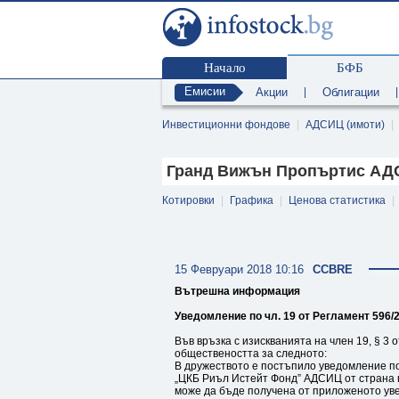
Начало
БФБ
Емисии
Акции
|
Облигации
Инвестиционни фондове
|
АДСИЦ (имоти)
|
Гранд Вижън Пропъртис АДС
Котировки
|
Графика
|
Ценова статистика
|
15 Февруари 2018 10:16
CCBRE
Вътрешна информация
Уведомление по чл. 19 от Регламент 596/2
Във връзка с изискванията на член 19, § 
обществеността за следното:
В дружеството е постъпило уведомление по 
„ЦКБ Риъл Истейт Фонд” АДСИЦ от страна 
може да бъде получена от приложеното ув