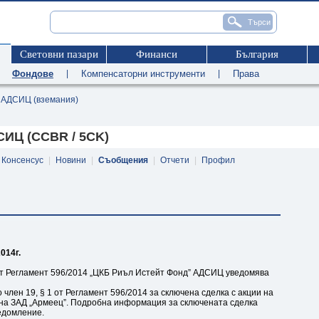
Световни пазари
Финанси
България
|
Фондове
|
Компенсаторни инструменти
|
Права
АДСИЦ (вземания)
ИЦ (CCBR / 5CK)
Консенсус
|
Новини
|
Съобщения
|
Отчети
|
Профил
014г.
3 от Регламент 596/2014 „ЦКБ Риъл Истейт Фонд” АДСИЦ уведомява
член 19, § 1 от Регламент 596/2014 за сключена сделка с акции на
на ЗАД „Армеец”. Подробна информация за сключената сделка
едомление.