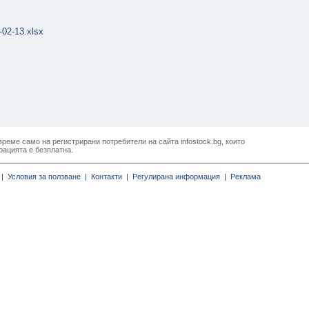
02-13.xlsx
реме само на регистрирани потребители на сайта infostock.bg, които
рацията е безплатна.
|
Условия за ползване |
Контакти |
Регулирана информация |
Реклама