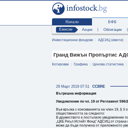
Начало
БФБ
Емисии
Акции
|
Облигации
Инвестиционни фондове
|
АДСИЦ (имоти)
|
Гранд Вижън Пропъртис АДС
Котировки
|
Графика
|
Ценова статистика
|
29 Март 2019 07:51
CCBRE
Вътрешна информация
Уведомление по чл. 19 от Регламент 596/2
Във връзка с изискванията на член 19, § 
обществеността за следното:
В дружеството е постъпило уведомление по 
„ЦКБ Риъл Истейт Фонд” АДСИЦ от страна 
може да бъде получена от приложеното ув