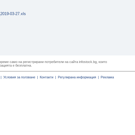
019-03-27.xls
реме само на регистрирани потребители на сайта infostock.bg, които
рацията е безплатна.
|
Условия за ползване |
Контакти |
Регулирана информация |
Реклама