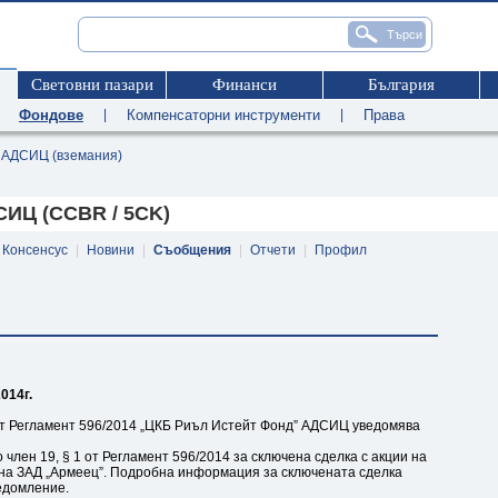
Световни пазари
Финанси
България
|
Фондове
|
Компенсаторни инструменти
|
Права
АДСИЦ (вземания)
ИЦ (CCBR / 5CK)
Консенсус
|
Новини
|
Съобщения
|
Отчети
|
Профил
014г.
3 от Регламент 596/2014 „ЦКБ Риъл Истейт Фонд” АДСИЦ уведомява
член 19, § 1 от Регламент 596/2014 за сключена сделка с акции на
на ЗАД „Армеец”. Подробна информация за сключената сделка
едомление.