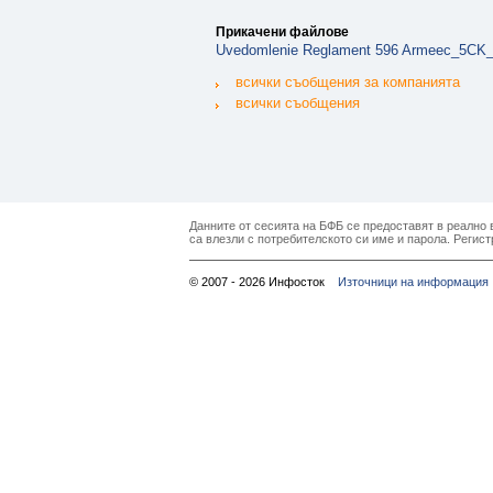
Прикачени файлове
Uvedomlenie Reglament 596 Armeec_5CK_2
всички съобщения за компанията
всички съобщения
Данните от сесията на БФБ се предоставят в реално в
са влезли с потребителското си име и парола. Регист
© 2007 - 2026 Инфосток
Източници на информация 