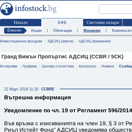
Начало
БФБ
Световни пазари
Емисии
Акции
|
Облигации
|
Фондове
|
Компенсат
Инвестиционни фондове
|
АДСИЦ (имоти)
|
АДСИЦ (вземания)
Гранд Вижън Пропъртис АДСИЦ (CCBR / 5CK)
Котировки
|
Графика
|
Ценова статистика
|
Консенсус
|
Новини
|
Съобщ
22 Март 2019 11:20
CCBRE
Вътрешна информация
Уведомление по чл. 19 от Регламент 596/2014
Във връзка с изискванията на член 19, § 3 от 
Риъл Истейт Фонд” АДСИЦ уведомява обществе