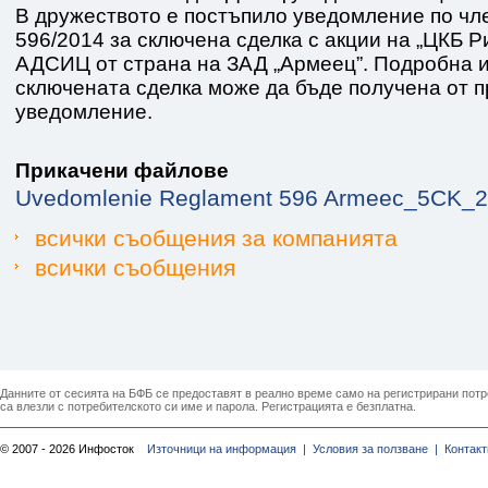
В дружеството е постъпило уведомление по чле
596/2014 за сключена сделка с акции на „ЦКБ 
АДСИЦ от страна на ЗАД „Армеец”. Подробна 
сключената сделка може да бъде получена от 
уведомление.
Прикачени файлове
Uvedomlenie Reglament 596 Armeec_5CK_20
всички съобщения за компанията
всички съобщения
Данните от сесията на БФБ се предоставят в реално време само на регистрирани потреб
са влезли с потребителското си име и парола. Регистрацията е безплатна.
© 2007 - 2026 Инфосток
Източници на информация |
Условия за ползване |
Контакт