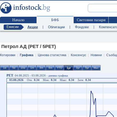
Начало
БФБ
Световни пазари
Емисии
Акции
|
Облигации
|
Фондове
|
Компенсат
Петрол АД (PET / 5PET)
Котировки
|
Графика
|
Ценова статистика
|
Консенсус
|
Новини
|
Съобщ
PET
: 04.08.2025 - 03.08.2026 - дневна графика
03.08.2026
Отв:
0.34
Мин:
0.34
Макс:
0.34
Затв:
0.34