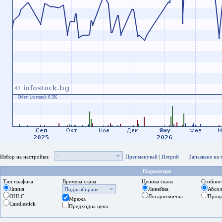
Обем (лотове):
0.3K
-
Избор на настройки:
Преименувай
|
Изтрий
Запазване на
Параметри
Тип графика
Времева скала
Ценова скала
Стойнос
Линия
Линейна
Абсо
Подразбиране
OHLC
Логаритмична
Проц
Мрежа
Candlestick
Предходна цена