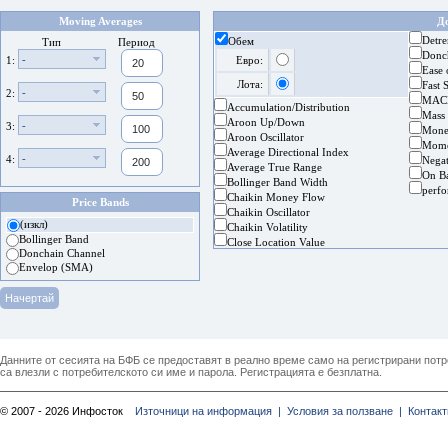
Moving Averages
Д
Detre
Обем
Тип
Период
Donc
-
1:
Евро:
Ease
Лота:
Fast 
-
2:
MAC
Accumulation/Distribution
Mass
Aroon Up/Down
-
3:
Mone
Aroon Oscillator
Mom
Average Directional Index
-
4:
Nega
Average True Range
On B
Bollinger Band Width
perf
Chaikin Money Flow
Price Bands
Chaikin Oscillator
(изкл)
Chaikin Volatility
Bollinger Band
Close Location Value
Donchain Channel
Envelop (SMA)
Данните от сесията на БФБ се предоставят в реално време само на регистрирани потреб
са влезли с потребителското си име и парола. Регистрацията е безплатна.
© 2007 - 2026 Инфосток
Източници на информация |
Условия за ползване |
Контакт