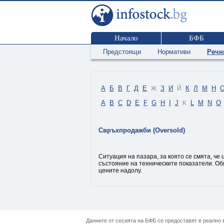
Начало
БФБ
Предстоящи
Нормативи
Речн
А
Б
В
Г
Д
Е
З
И
К
Л
М
Н
Ж
Й
A
B
C
D
E
F
G
H
I
J
L
M
N
O
K
Свръхпродажби (Oversold)
Ситуация на пазара, за която се смята, ч
състояние на техническите показатели. Об
цените надолу.
Данните от сесията на БФБ се предоставят в реално в