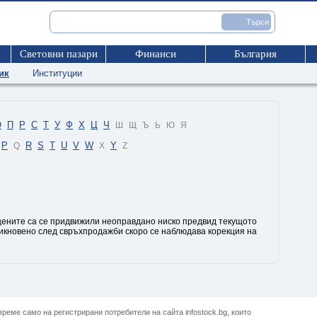
Световни пазари
Финанси
България
ик
Институции
О
П
Р
С
Т
У
Ф
Х
Ц
Ч
Ш
Щ
Ъ
Ь
Ю
Я
P
R
S
T
U
V
W
Y
Q
X
Z
е цените са се придвижили неоправдано ниско предвид текущото
икновено след свръхпродажби скоро се наблюдава корекция на
реме само на регистрирани потребители на сайта infostock.bg, които