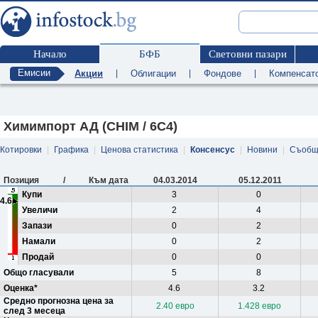
Начало
БФБ
Световни пазари
Емисии
Акции
|
Облигации
|
Фондове
|
Компенсат
Химимпорт АД (CHIM / 6C4)
Котировки
|
Графика
|
Ценова статистика
|
Консенсус
|
Новини
|
Съобщ
Позиция
/
Към дата
04.03.2014
05.12.2011
Купи
3
0
4.6
Увеличи
2
4
Запази
0
2
Намали
0
2
Продай
0
0
Общо гласували
5
8
Оценка*
4.6
3.2
Средно прогнозна цена за
2.40 евро
1.428 евро
след 3 месеца