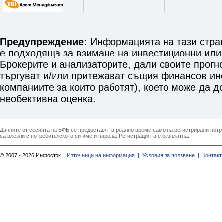
Предупреждение:
Информацията на тази стран
е подходяща за взимане на инвестиционни или
Брокерите и анализаторите, дали своите прогн
търгуват и/или притежават същия финансов инст
компаниите за които работят), което може да 
необективна оценка.
Данните от сесията на БФБ се предоставят в реално време само на регистрирани потреб
са влезли с потребителското си име и парола. Регистрацията е безплатна.
© 2007 - 2026 Инфосток
Източници на информация |
Условия за ползване |
Контакт