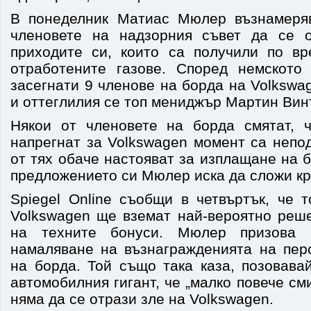
В понеделник Матиас Мюлер възнамеря
членовете на надзорния съвет да се 
приходите си, които са получили по в
отработените газове. Според немското
засегнати 9 членове на борда на Volkswa
и оттеглилия се топ мениджър Мартин Вин
Някои от членовете на борда смятат, 
напрегнат за Volkswagen момент са непо
от тях обаче настояват за изплащане на 
предложението си Мюлер иска да сложи кра
Spiegel Online съобщи в четвъртък, че 
Volkswagen ще вземат най-вероятно реш
на техните бонуси. Мюлер призова 
намаляване на възнагражденията на пер
на борда. Той също така каза, позовава
автомобилния гигант, че „малко повече см
няма да се отрази зле на Volkswagen.