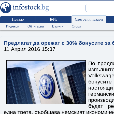
Начало
БФБ
Световни пазари
Индекси
Облигации
Валути
Стоки
Предлагат да орежат с 30% бонусите за
11 Април 2016 15:37
По предл
изпълнит
Volkswag
бонусит
настоящ
германс
произво
бъдат ре
една трета, съобщава немският икономичес