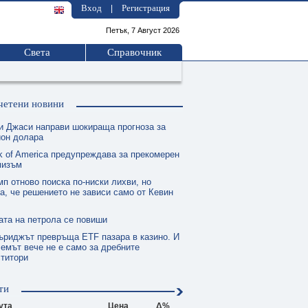
Вход
Регистрация
|
Петък, 7 Август 2026
Света
Справочник
четени новини
и Джаси направи шокираща прогноза за
ион долара
k of America предупреждава за прекомерен
мизъм
п отново поиска по-ниски лихви, но
а, че решението не зависи само от Кевин
ата на петрола се повиши
ъриджът превръща ETF пазара в казино. И
емът вече не е само за дребните
ститори
ти
ута
Цена
Δ%