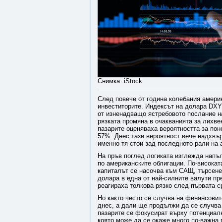
Снимка: iStock
След повече от година колебания амери
инвеститорите. Индексът на долара DXY с
от изненадващо ястребовото послание н
рязката промяна в очакванията за лихве
пазарите оценяваха вероятността за пон
57%. Днес тази вероятност вече надхвър
именно тя стои зад последното рали на 
На пръв поглед логиката изглежда напъл
по американските облигации. По-висока
капиталът се насочва към САЩ, търсене
долара в една от най-силните валути пр
реагираха толкова рязко след първата 
Но както често се случва на финансовит
днес, а дали ще продължи да се случва 
пазарите се фокусират върху потенциал
която може да се окаже много по-важна 