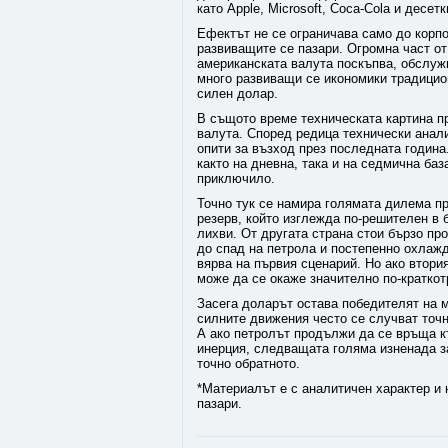
като Apple, Microsoft, Coca-Cola и десет
Ефектът не се ограничава само до корп
развиващите се пазари. Огромна част от
американската валута поскъпва, обслужв
много развиващи се икономики традицио
силен долар.
В същото време техническата картина п
валута. Според редица технически анал
опити за възход през последната година
както на дневна, така и на седмична баз
приключило.
Точно тук се намира голямата дилема п
резерв, който изглежда по-решителен в 
лихви. От другата страна стои бързо пр
до спад на петрола и постепенно охлаж
вярва на първия сценарий. Но ако втори
може да се окаже значително по-краткот
Засега доларът остава победителят на м
силните движения често се случват точ
А ако петролът продължи да се връща к
инерция, следващата голяма изненада з
точно обратното.
*Материалът е с аналитичен характер и 
пазари.