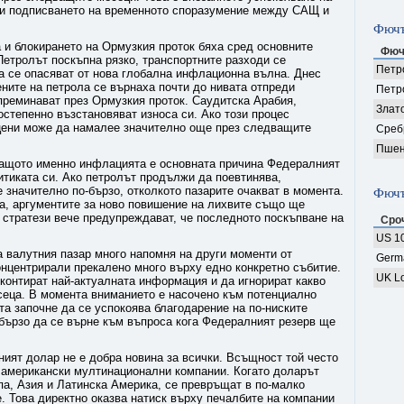
к и подписването на временното споразумение между САЩ и
Фючъ
 и блокирането на Ормузкия проток бяха сред основните
Фюч
етролът поскъпна рязко, транспортните разходи се
Петро
а се опасяват от нова глобална инфлационна вълна. Днес
ните на петрола се върнаха почти до нивата отпреди
Петр
преминават през Ормузкия проток. Саудитска Арабия,
Злат
степенно възстановяват износа си. Ако този процес
цени може да намалее значително още през следващите
Среб
Пшен
защото именно инфлацията е основната причина Федералният
итиката си. Ако петролът продължи да поевтинява,
значително по-бързо, отколкото пазарите очакват в момента.
Фючъ
а, аргументите за ново повишение на лихвите също ще
 стратези вече предупреждават, че последното поскъпване на
Сро
US 10
а валутния пазар много напомня на други моменти от
Germ
концентрирали прекалено много върху едно конкретно събитие.
UK Lo
контират най-актуалната информация и да игнорират какво
сеца. В момента вниманието е насочено към потенциално
а започне да се успокоява благодарение на по-ниските
 бързо да се върне към въпроса кога Федералният резерв ще
лният долар не е добра новина за всички. Всъщност той често
 американски мултинационални компании. Когато доларът
па, Азия и Латинска Америка, се превръщат в по-малко
. Това директно оказва натиск върху печалбите на компании