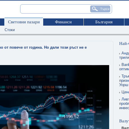
Световни пазари
Финанси
България
Стоки
Най-
о от повече от година. Но дали този ръст не е
Анд
трил
Ban
опти
Тръм
призн
Уорш
Цен
Лив
пробл
инве
Валу
Вал