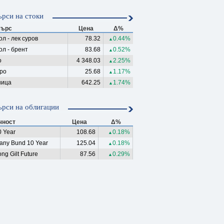
рси на стоки
ърс
Цена
Δ%
л - лек суров
78.32
0.44%
▲
ол - брент
83.68
0.52%
▲
о
4 348.03
2.25%
▲
ро
25.68
1.17%
▲
ица
642.25
1.74%
▲
рси на облигации
чност
Цена
Δ%
 Year
108.68
0.18%
▲
any Bund 10 Year
125.04
0.18%
▲
ng Gilt Future
87.56
0.29%
▲