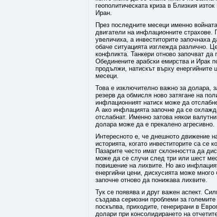
геополитическата криза в Близкия изто
Иран.
През последните месеци именно войната
двигатели на инфлационните страхове. П
увеличиха, а инвеститорите започнаха д
обаче ситуацията изглежда различно. Це
конфликта. Танкери отново започват да 
Обединените арабски емирства и Ирак по
продължи, натискът върху енергийните 
месеци.
Това е изключително важно за долара, 
резерв да обмисля ново затягане на пол
инфлационният натиск може да отслабне 
А ако инфлацията започне да се охлажд
отслабнат. Именно затова някои валутни
долара може да е прекалено агресивно.
Интересното е, че днешното движение н
историята, когато инвеститорите са се 
Пазарите често имат склонността да дис
може да се случи след три или шест ме
повишение на лихвите. Но ако инфлацият
енергийни цени, дискусията може много
започне отново да понижава лихвите.
Тук се появява и друг важен аспект. Си
създава сериозни проблеми за големите
поскъпва, приходите, генерирани в Евро
долари при консолидирането на отчетите