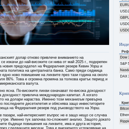
EUR
USD
GBP
USD
USD
Инде
Реф
канският долар отново привлече вниманието на
Dow 
е изкачи до най-високите си нива от май 2025 г., подкрепен
S&P 
а новия председател на Федералния резерв Кевин Уорш и
Nasd
ната политика на централната банка. Само преди седмица
е едно ново повишение на лихвите през тази година на около
DAX 
ля 86%. Това е огромна промяна за толкова кратък период и
американската валута.
но ясна. По-високите лихви означават по-висока доходност
Крип
та доходност привлича международен капитал. А когато
то на долари нараства. Именно този механизъм превърна
Кри
ез последните десетилетия и обяснява защо инвеститорите
среща на Федералния резерв под ръководството на Уорш.
Bitco
е пазари, най-интересният въпрос не е защо нещо се случва
Ethe
утре. Именно тук започва по-сложният анализ. Защото докато
Rippl
ните бъдещи повишения на лихвите, има и друга история,
през следващите месеци. Това е внезапното успокояване на