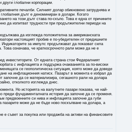
ки други глобални корпорации.
оративните печалби. Силният долар обикновено затруднява и
 глобалния дълг е деноминиран в долари. Когато
ането на този дълг става по-скъпо. Това е една от причините
нно да изпитват трудности при продължителни периоди на
родължава да изглежда положителна за американската
изатори настоящият пробив е по-убедителен от предишните
. Индикаторите за импулс продължават да показват сила
а. Това означава, че краткосрочното рали може да не е
ред инвеститорите. От едната страна стои Федералният
борбата с инфлацията и поддържа очакванията за по-високи
оменящата се геополитическа ситуация, която може да доведе
дане на инфлационния натиск. Пазарът в момента е избрал да
ят започне да се материализира, сегашното рали на долара
райно, отколкото изглежда днес.
омента. Но историята на валутните пазари показва, че най-
но преди фундаменталната история да започне да се променя.
ъм предвоенните си нива и инфлацията започне да губи
а пазарите може да не бъде ново поскъпване на долара, а
не е съвет за покупка или продажба на активи на финансовите