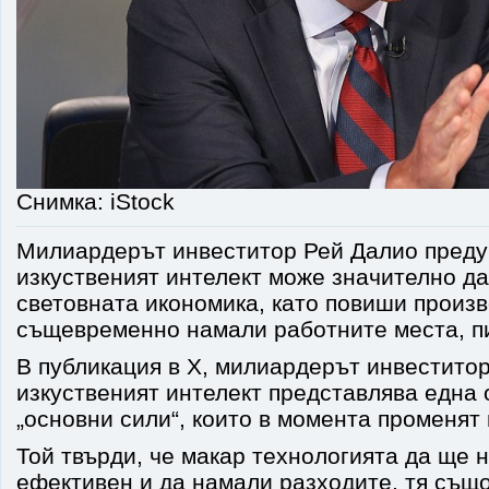
Снимка: iStock
Милиардерът инвеститор Рей Далио преду
изкуственият интелект може значително д
световната икономика, като повиши произв
същевременно намали работните места, п
В публикация в X, милиардерът инвеститор
изкуственият интелект представлява една 
„основни сили“, които в момента променят
Той твърди, че макар технологията да ще 
ефективен и да намали разходите, тя същ