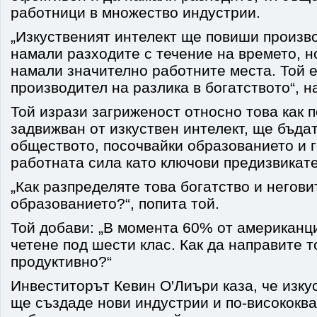
работници в множество индустрии.
„Изкуственият интелект ще повиши произв
намали разходите с течение на времето, н
намали значително работните места. Той 
производител на разлика в богатството“, н
Той изрази загриженост относно това как п
задвижван от изкуствен интелект, ще бъда
обществото, посочвайки образованието и 
работната сила като ключови предизвикате
„Как разпределяте това богатство и негови
образованието?“, попита той.
Той добави: „В момента 60% от американц
четене под шести клас. Как да направите 
продуктивно?“
Инвеститорът Кевин О'Лиъри каза, че изку
ще създаде нови индустрии и по-високок