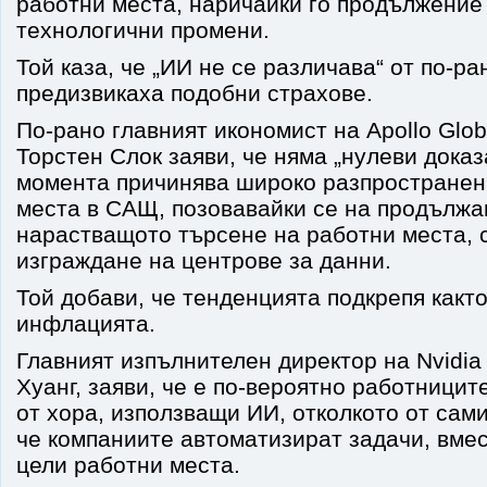
работни места, наричайки го продължение
технологични промени.
Той каза, че „ИИ не се различава“ от по-р
предизвикаха подобни страхове.
По-рано главният икономист на Apollo Glo
Торстен Слок заяви, че няма „нулеви доказ
момента причинява широко разпространен
места в САЩ, позовавайки се на продълж
нарастващото търсене на работни места, с
изграждане на центрове за данни.
Той добави, че тенденцията подкрепя както
инфлацията.
Главният изпълнителен директор на Nvidia
Хуанг, заяви, че е по-вероятно работницит
от хора, използващи ИИ, отколкото от сам
че компаниите автоматизират задачи, вме
цели работни места.