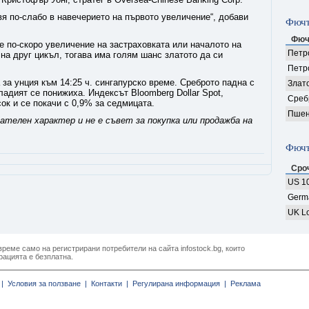
вя по-слабо в навечерието на първото увеличение“, добави
Фючъ
Фюч
 е по-скоро увеличение на застраховката или началото на
Петро
 на друг цикъл, тогава има голям шанс златото да си
Петр
 за унция към 14:25 ч. сингапурско време. Среброто падна с
Злат
ладият се понижиха. Индексът Bloomberg Dollar Spot,
Среб
ок и се покачи с 0,9% за седмицата.
Пшен
телен характер и не е съвет за покупка или продажба на
Фючъ
Сро
US 10
Germ
UK Lo
реме само на регистрирани потребители на сайта infostock.bg, които
рацията е безплатна.
|
Условия за ползване |
Контакти |
Регулирана информация |
Реклама