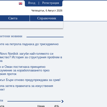
Вход
Регистрация
|
Четвъртък, 6 Август 2026
Света
Справочник
четени новини
ите на петрола паднаха до триседмично
Novo Nordisk загуби най-голямото си
мство? История за структурния проблем в
па
н и Оман постигнаха принципно
зумение за корабоплаването през
зкия проток
къл Бъри отново предупреждава за срив!
опа затяга правилата за изкуствения
ект
ти
ута
Цена
Δ%