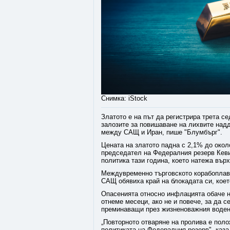
Снимка: iStock
Златото е на път да регистрира трета с
залозите за повишаване на лихвите над
между САЩ и Иран, пише "Блумбърг".
Цената на златото падна с 2,1% до окол
председател на Федералния резерв Кеви
политика тази година, което натежа върх
Междувременно търговското корабоплава
САЩ обявиха край на блокадата си, коет
Опасенията относно инфлацията обаче н
отнеме месеци, ако не и повече, за да с
преминаващи през жизненоважния воден
„Повторното отваряне на пролива е поло
политиката на Федералния резерв", каза 