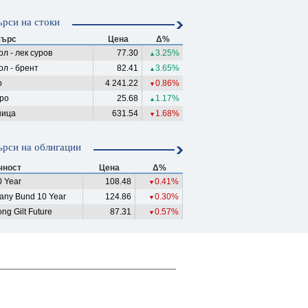
рси на стоки
ърс
Цена
Δ%
л - лек суров
77.30
3.25%
▲
ол - брент
82.41
3.65%
▲
о
4 241.22
0.86%
▼
ро
25.68
1.17%
▲
ица
631.54
1.68%
▼
рси на облигации
чност
Цена
Δ%
 Year
108.48
0.41%
▼
any Bund 10 Year
124.86
0.30%
▼
ng Gilt Future
87.31
0.57%
▼