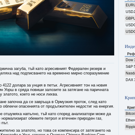
EUR
USD
GBP
USD
USD
Инде
Реф
Dow 
S&P 
едмична загуба, тъй като агресивният Федерален резерв и
деляха над подписването на временно мирно споразумение
Nasd
DAX 
о 4122 долара за унция в петък. Агресивният тон на новия
н Уорш в сряда повиши залозите за затягане на паричната
у златото, което не носи лихва.
Крип
не започна да се завръща в Ормузкия проток, след като
о облекчи опасенията от продължителен недостиг на енергия.
Кри
е отшумяха напълно, тъй като според анализатори може да
Bitco
е нормализират обемите петрол и втечнен природен газ,
Ethe
 път.
Rippl
жително за златото, но това се компенсира от затягането на
Кристофър Уонг, стратег в Oversea-Chinese Banking Corp.