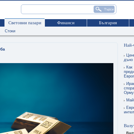
Световни пазари
Финанси
България
Стоки
Най-
уба
Цен
дъно
Как 
преди
Евро
Ира
спора
Орму
Май
Евр
интел
Валу
Вал