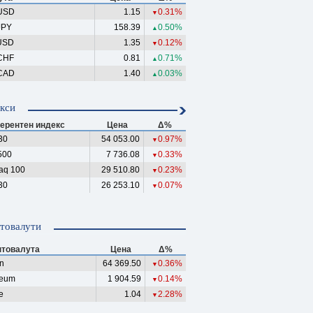
USD
1.15
0.31%
▼
JPY
158.39
0.50%
▲
USD
1.35
0.12%
▼
CHF
0.81
0.71%
▲
CAD
1.40
0.03%
▲
кси
ерентен индекс
Цена
Δ%
30
54 053.00
0.97%
▼
500
7 736.08
0.33%
▼
aq 100
29 510.80
0.23%
▼
30
26 253.10
0.07%
▼
товалути
птовалута
Цена
Δ%
in
64 369.50
0.36%
▼
reum
1 904.59
0.14%
▼
e
1.04
2.28%
▼