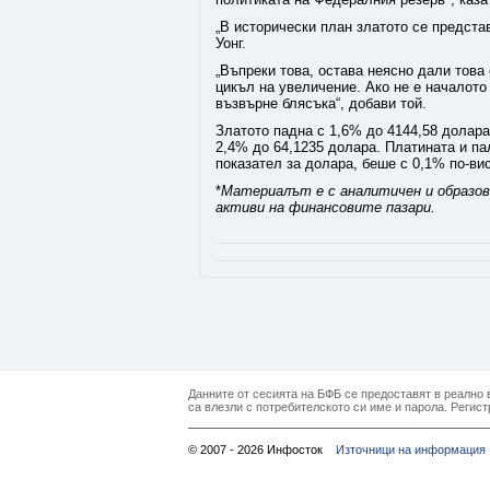
„В исторически план златото се предста
Уонг.
„Въпреки това, остава неясно дали това
цикъл на увеличение. Ако не е началото
възвърне блясъка“, добави той.
Златото падна с 1,6% до 4144,58 долара
2,4% до 64,1235 долара. Платината и па
показател за долара, беше с 0,1% по-вис
*
Материалът е с аналитичен и образова
активи на финансовите пазари.
Данните от сесията на БФБ се предоставят в реално в
са влезли с потребителското си име и парола. Регист
© 2007 - 2026 Инфосток
Източници на информация 