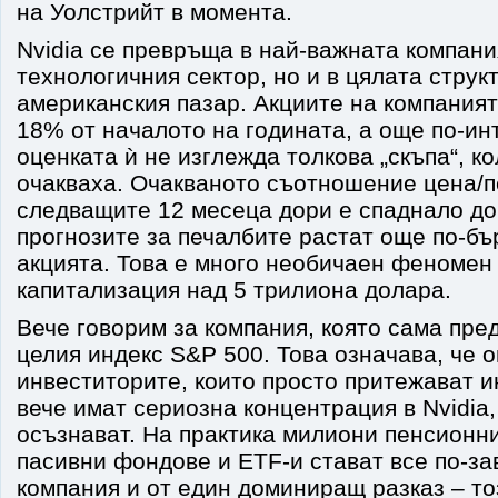
на Уолстрийт в момента.
Nvidia се превръща в най-важната компани
технологичния сектор, но и в цялата струк
американския пазар. Акциите на компаният
18% от началото на годината, а още по-ин
оценката ѝ не изглежда толкова „скъпа“, к
очакваха. Очакваното съотношение цена/п
следващите 12 месеца дори е спаднало до
прогнозите за печалбите растат още по-бъ
акцията. Това е много необичаен феномен 
капитализация над 5 трилиона долара.
Вече говорим за компания, която сама пре
целия индекс S&P 500. Това означава, че о
инвеститорите, които просто притежават 
вече имат сериозна концентрация в Nvidia,
осъзнават. На практика милиони пенсионни
пасивни фондове и ETF-и стават все по-за
компания и от един доминиращ разказ – то