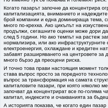
Когато пазарът започне да концентрира ог
капитализацията, вниманието и надеждите
брой компании и една доминираща тема, с
много по-крехка. Ако цикълът на изкуствен
продължи, сегашните оценки може дори да
след 5 години. Но ако темпът на растеж за
нормализира, или ако инфраструктурните 
електроенергия, охлаждане и кредитен нат
забавят разширяването на центровете за 
много бързо да преоцени риска.
И точно това прави настоящия момент тол
става въпрос просто за поредното техноло
въпрос за трансформация на самата струк
капиталовите пазари, при която няколко м
започват да концентрират все по-голяма ч
капитал, индексите и очакванията за бъде
А историята показва, че когато един пазар