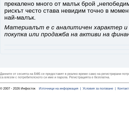
прекалено много от малък брой „непобеди
рискът често става невидим точно в момен
най-малък.
Материалът е с аналитичен характер и 
покупка или продажба на активи на фина
Данните от сесията на БФБ се предоставят в реално време само на регистрирани потреб
са влезли с потребителското си име и парола. Регистрацията е безплатна.
© 2007 - 2026 Инфосток
Източници на информация |
Условия за ползване |
Контакт