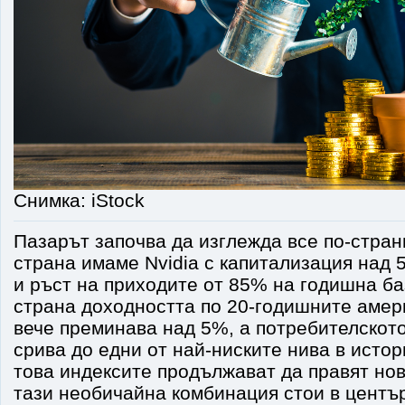
Снимка: iStock
Пазарът започва да изглежда все по-стран
страна имаме Nvidia с капитализация над 
и ръст на приходите от 85% на годишна ба
страна доходността по 20-годишните амер
вече преминава над 5%, а потребителскот
срива до едни от най-ниските нива в истор
това индексите продължават да правят но
тази необичайна комбинация стои в центъ