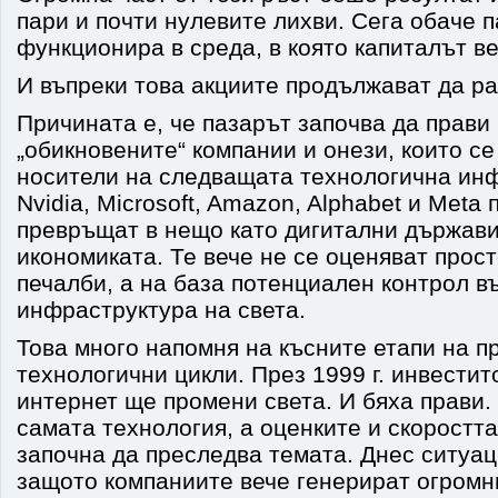
пари и почти нулевите лихви. Сега обаче 
функционира в среда, в която капиталът в
И въпреки това акциите продължават да ра
Причината е, че пазарът започва да прави
„обикновените“ компании и онези, които се
носители на следващата технологична инф
Nvidia, Microsoft, Amazon, Alphabet и Meta
превръщат в нещо като дигитални държави
икономиката. Те вече не се оценяват прос
печалби, а на база потенциален контрол 
инфраструктура на света.
Това много напомня на късните етапи на 
технологични цикли. През 1999 г. инвестит
интернет ще промени света. И бяха прави
самата технология, а оценките и скоростта
започна да преследва темата. Днес ситуац
защото компаниите вече генерират огромн