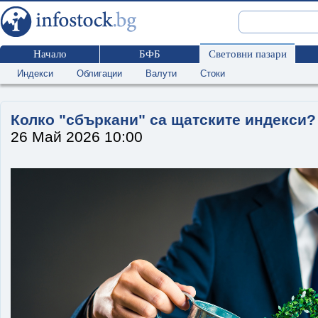
Начало
БФБ
Световни пазари
Индекси
Облигации
Валути
Стоки
Колко "сбъркани" са щатските индекси?
26 Май 2026 10:00