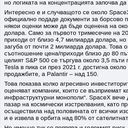
но логиката на концентрацията започва да
Интересно е и случващото се около Space
официално подаде документи за борсово п
някои оценки може да бъде оценена на око
долара. Само за първото тримесечие на 20
приходи от близо 4,7 милиарда долара, но
загуба от почти 2 милиарда долара. Това 
съотношение цена/приходи близо до 80 пъ
целият S&P 500 се търгува около 3,5 пъти 
Tesla в пика си през 2021 г. достигна около
продажбите, а Palantir – над 150.
Това показва колко агресивно инвеститори
оценяват компании, които се възприемат к
инфраструктурни монополи“. SpaceX вече
пазар на космически изстрелвания, като пре
осъществила над половината от всички изс
и е извела в орбита над 80% от сателитна
Но именно тук се появява и големият риск.