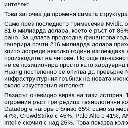
интелект.
Това започва да променя самата структура
Само през последното тримесечие Nvidia о
81,6 милиарда долара, което е ръст от 85
рано. За цялата предходна финансова год
генерира почти 216 милиарда долара прихо
които допреди няколко години изглеждаха
производител на чипове. Но още по-важното
не се позиционира просто като хардуерна 
Huang постепенно се опитва да превърне N
инфраструктурния гръбнак на новата икон
около изкуствения интелект.
Пазарът очевидно вярва на тази история. 
огромния ръст при редица технологични к
Datadog е нагоре с близо 65% само за месе
47%, CrowdStrike с 45%, Palo Alto с 41%, 
Intel е скочил с над 25%. Това показва кол