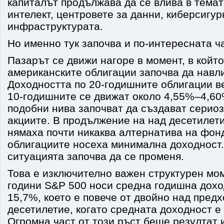
капиталът продължава да се влива в темат
интелект, центровете за данни, киберсигур
инфраструктурата.
Но именно тук започва и по-интересната ча
Пазарът се движи нагоре в момент, в койт
американските облигации започва да навли
Доходността по 20-годишните облигации в
10-годишните се движат около 4,55%–4,60
подобни нива започват да създават сериоз
акциите. В продължение на над десетилет
нямаха почти никаква алтернатива на фон
облигациите носеха минимална доходност.
ситуацията започва да се променя.
Това е изключително важен структурен мо
години S&P 500 носи средна годишна дохо
15,7%, което е повече от двойно над пред
десетилетие, когато средната доходност е
Огромна част от този ръст беше резултат 