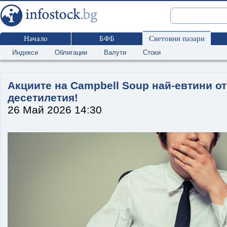
Начало
БФБ
Световни пазари
Индекси
Облигации
Валути
Стоки
Акциите на Campbell Soup най-евтини от
десетилетия!
26 Май 2026 14:30