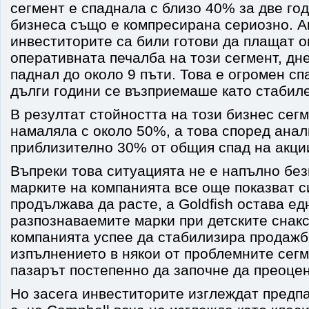
сегмент е спаднала с близо 40% за две го
бизнеса също е компресирана сериозно. А
инвеститорите са били готови да плащат о
оперативната печалба на този сегмент, дн
паднал до около 9 пъти. Това е огромен спа
дълги години се възприемаше като стабил
В резултат стойността на този бизнес сег
намаляла с около 50%, а това според ана
приблизително 30% от общия спад на акци
Въпреки това ситуацията не е напълно без
марките на компанията все още показват с
продължава да расте, а Goldfish остава ед
разпознаваемите марки при детските снак
компанията успее да стабилизира продажб
изпълнението в някои от проблемните сегм
пазарът постепенно да започне да преоцен
Но засега инвеститорите изглеждат предп