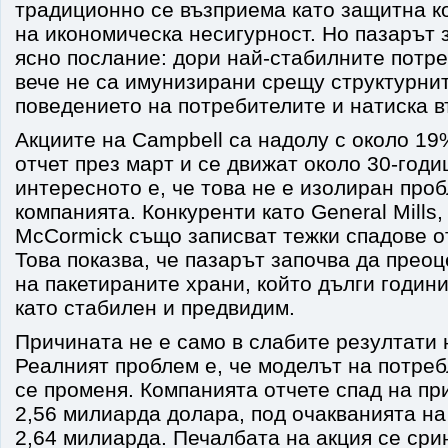
традиционно се възприема като защитна к
на икономическа несигурност. Но пазарът 
ясно послание: дори най-стабилните потр
вече не са имунизирани срещу структурни
поведението на потребителите и натиска 
Акциите на Campbell са надолу с около 19
отчет през март и се движат около 30-год
интересното е, че това не е изолиран про
компанията. Конкуренти като General Mills,
McCormick също записват тежки спадове о
Това показва, че пазарът започва да прео
на пакетираните храни, който дълги годин
като стабилен и предвидим.
Причината не е само в слабите резултати 
Реалният проблем е, че моделът на потреб
се променя. Компанията отчете спад на пр
2,56 милиарда долара, под очакванията на
2,64 милиарда. Печалбата на акция се сри