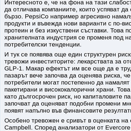
Интересното е, че на фона на тази слабос
да отличава компаниите, които успяват да 
бързо. PepsiCo например агресивно намал
продукти и въвежда нови варианти с по-в
протеин и без изкуствени съставки. Това п
хранителната индустрия се променя под н
потребителски тенденции.
И тук се появява още един структурен риск
тревожи инвеститорите: лекарствата за от
GLP-1. Макар ефектът им все още да е тру
пазарът вече започва да оценява риска, ч
потребители могат постепенно да намалят
пакетирани и висококалорични храни. Това
като дългосрочен риск, но капиталовите п
започват да оценяват подобни промени мно
появят напълно във финансовите резултат
Особено тревожен е сривът в оценката на 
Campbell. Според анализатори от Evercore