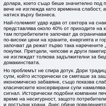
долара, което също беше значително под п
вече не изглежда като временна слабост, а
натиск върху бизнеса.
Най-големият удар идва от сектора на снак
представлява около 40% от приходите на 
там потребителите започват да ограничава
по-високи цени на храните, енергията и го
започват да режат първо така наречените 
покупки. Претцели, чипсове и други пакети
не изглеждат толкова задължителни за бю
домакинствата.
Но проблемът не спира дотук. Дори тради
супи, който исторически се смяташе за за
икономическо забавяне, също показва слаб
класическите консервирани супи намалява,
сигнал. Исторически подобни компании пе
време на несигурност, защото потребител
и достъпни храни. Днес обаче поведението