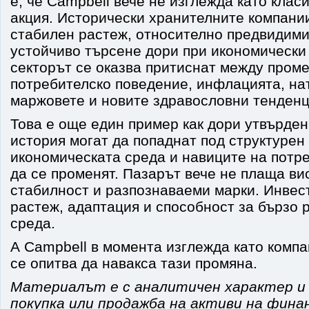
е, че Campbell вече не изглежда като клас
акция. Исторически хранителните компани
стабилен растеж, относително предвидими
устойчиво търсене дори при икономически 
секторът се оказва притиснат между пром
потребителско поведение, инфлацията, на
маржовете и новите здравословни тенденц
Това е още един пример как дори утвърден
история могат да попаднат под структурен 
икономическата среда и навиците на потр
да се променят. Пазарът вече не плаща ви
стабилност и разпознаваеми марки. Инвес
растеж, адаптация и способност за бързо 
среда.
А Campbell в момента изглежда като компа
се опитва да навакса тази промяна.
Материалът е с аналитичен характер и 
покупка или продажба на активи на фина