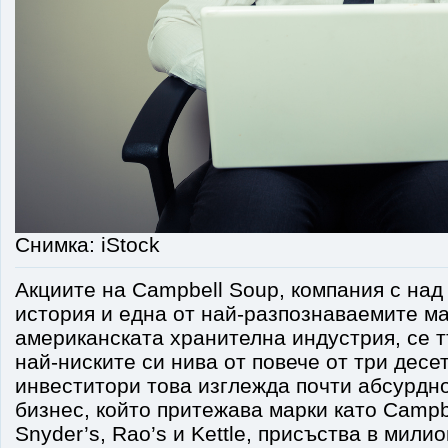
Снимка: iStock
Акциите на Campbell Soup, компания с над
история и една от най-разпознаваемите ма
американската хранителна индустрия, се т
най-ниските си нива от повече от три десе
инвеститори това изглежда почти абсурдно
бизнес, който притежава марки като Campbel
Snyder’s, Rao’s и Kettle, присъства в мили