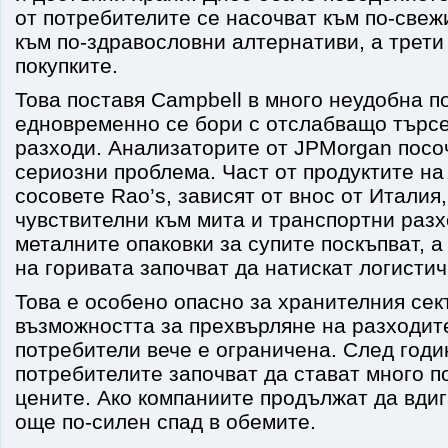
от потребителите се насочват към по-свеж
към по-здравословни алтернативи, а трети
покупките.
Това поставя Campbell в много неудобна п
едновременно се бори с отслабващо търсе
разходи. Анализаторите от JPMorgan посо
сериозни проблема. Част от продуктите на
сосовете Rao’s, зависят от внос от Италия,
чувствителни към мита и транспортни разх
металните опаковки за супите поскъпват, а
на горивата започват да натискат логисти
Това е особено опасно за хранителния сек
възможността за прехвърляне на разходит
потребители вече е ограничена. След год
потребителите започват да стават много п
цените. Ако компаниите продължат да вдиг
още по-силен спад в обемите.