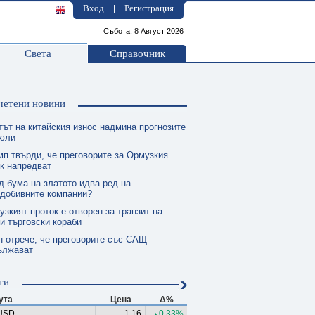
Вход
Регистрация
|
Събота, 8 Август 2026
Света
Справочник
четени новини
тът на китайския износ надмина прогнозите
 юли
мп твърди, че преговорите за Ормузкия
к напредват
д бума на златото идва ред на
одобивните компании?
зкият проток е отворен за транзит на
и търговски кораби
н отрече, че преговорите със САЩ
ължават
ти
ута
Цена
Δ%
USD
1.16
0.33%
▲