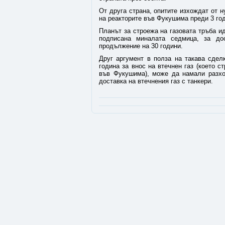
От друга страна, опитите изхождат от н
на реакторите във Фукушима преди 3 го
Планът за строежа на газовата тръба и
подписана миналата седмица, за до
продължение на 30 години.
Друг аргумент в полза на такава сдел
година за внос на втечнен газ (което с
във Фукушима), може да намали разход
доставка на втечнения газ с танкери.