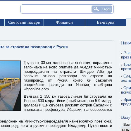
Световни пазари
Финанси
България
Най-
е за строеж на газопровод с Русия
Ръс
през
Група от 33-ма членове на японския парламент
Тръ
започнаха на ново опитите да убедят министър-
прото
председателя на страната Шиндзо Абе да
започне отново разговори за строеж на
Сле
газопровод от Русия, който би съкратил
злат
енергийните разходи на Япония, съобщава
Орму
wbponline.com
всичк
Дългата 1 350 км газова линия би струвала на
Ира
Япония 600 млрд. йени (приблизително 5.9 млрд.
прод
долара) и ще свързва руският остров Сахалин с
японската префектура Ибараки, на североизток
Валу
предложен на министър-председателя най-вероятно през юни.
Вал
невен ред, когато руският президент Владимир Путин посети
EUR