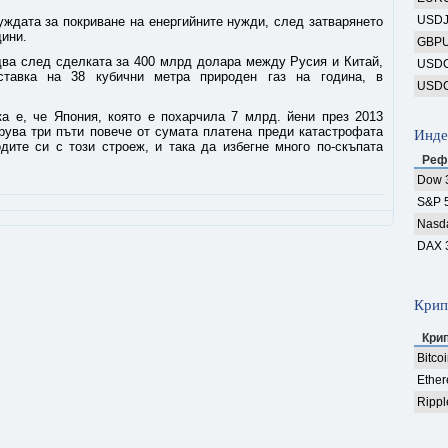
USD
уждата за покриване на енергийните нужди, след затварянето
дини.
GBP
два след сделката за 400 млрд долара между Русия и Китай,
USD
ставка на 38 кубични метра природен газ на година, в
USD
ка е, че Япония, която е похарчила 7 млрд. йени през 2013
трува три пъти повече от сумата платена преди катастрофата
Инде
ите си с този строеж, и така да избегне много по-скъпата
Реф
Dow 
S&P 
Nasd
DAX 
Крип
Кри
Bitco
Ethe
Rippl