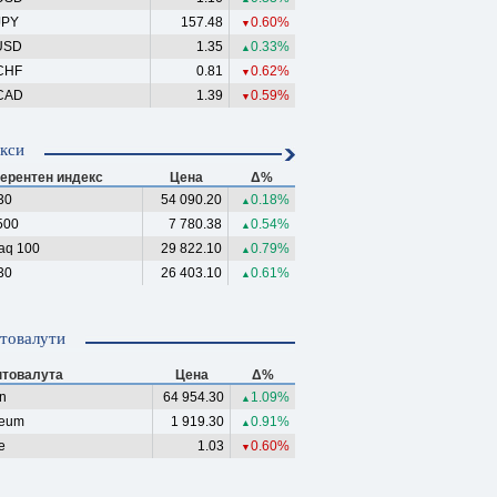
JPY
157.48
0.60%
▼
USD
1.35
0.33%
▲
CHF
0.81
0.62%
▼
CAD
1.39
0.59%
▼
кси
ерентен индекс
Цена
Δ%
30
54 090.20
0.18%
▲
500
7 780.38
0.54%
▲
aq 100
29 822.10
0.79%
▲
30
26 403.10
0.61%
▲
товалути
птовалута
Цена
Δ%
in
64 954.30
1.09%
▲
reum
1 919.30
0.91%
▲
e
1.03
0.60%
▼