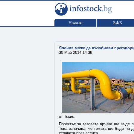
Начало
БФБ
Япония може да възобнови преговорит
30 Май 2014 14:38
от Токио.
Проектът за газовата връзка ще бъде 
Това означава, че темата ще бъде на д
страната през есента.