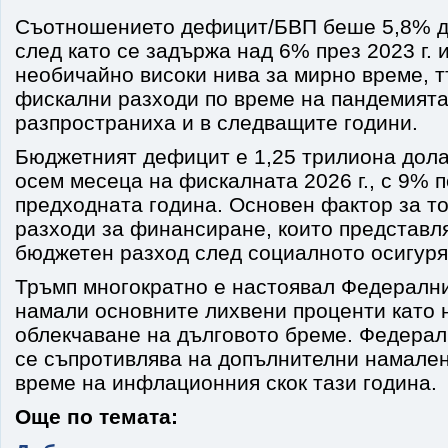
Съотношението дефицит/БВП беше 5,8% до 
след като се задържа над 6% през 2023 г. и 
необичайно високи нива за мирно време, т
фискални разходи по време на пандемията 
разпространиха и в следващите години.
Бюджетният дефицит е 1,25 трилиона дола
осем месеца на фискалната 2026 г., с 9% п
предходната година. Основен фактор за то
разходи за финансиране, които представл
бюджетен разход след социалното осигуря
Тръмп многократно е настоявал Федерални
намали основните лихвени проценти като 
облекчаване на дълговото бреме. Федерал
се съпротивлява на допълнителни намален
време на инфлационния скок тази година.
Още по темата: