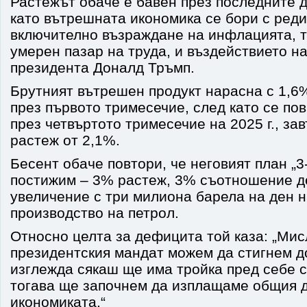
Растежът обаче е бавен през последните д
като вътрешната икономика се бори с ред
включително възраждане на инфлацията, т
умерен пазар на труда, и въздействието н
президента Доналд Тръмп.
Брутният вътрешен продукт нарасна с 1,6
през първото тримесечие, след като се по
през четвъртото тримесечие на 2025 г., за
растеж от 2,1%.
Бесент обаче повтори, че неговият план „3
постижим – 3% растеж, 3% съотношение д
увеличение с три милиона барела на ден 
производство на петрол.
Относно целта за дефицита той каза: „Мисл
президентския мандат можем да стигнем д
изглежда сякаш ще има тройка пред себе с
тогава ще започнем да изплащаме общия д
икономиката.“