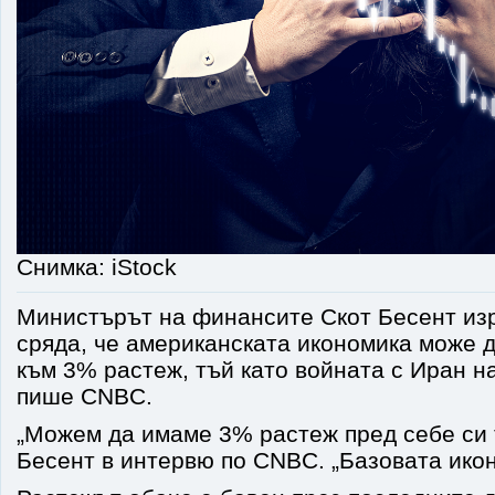
Снимка: iStock
Министърът на финансите Скот Бесент изр
сряда, че американската икономика може д
към 3% растеж, тъй като войната с Иран н
пише CNBC.
„Можем да имаме 3% растеж пред себе си т
Бесент в интервю по CNBC. „Базовата икон