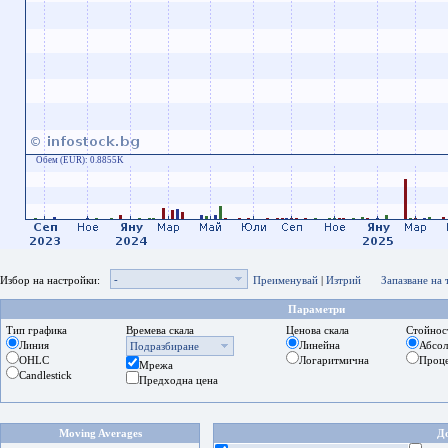
Обем (EUR):
0.8855K
-
Избор на настройки:
Преименувай
|
Изтрий
Запазване на
Параметри
Тип графика
Времева скала
Ценова скала
Стойнос
Линия
Линейна
Абсо
Подразбиране
OHLC
Логаритмична
Проц
Мрежа
Candlestick
Предходна цена
Moving Averages
Д