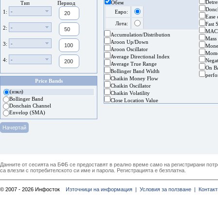
Detre
Обем
Тип
Период
Donc
-
1:
Евро:
Ease
Лота:
Fast 
-
2:
MAC
Accumulation/Distribution
Mass
Aroon Up/Down
-
3:
Mone
Aroon Oscillator
Mom
Average Directional Index
-
4:
Nega
Average True Range
On B
Bollinger Band Width
perf
Chaikin Money Flow
Price Bands
Chaikin Oscillator
(изкл)
Chaikin Volatility
Bollinger Band
Close Location Value
Donchain Channel
Envelop (SMA)
Данните от сесията на БФБ се предоставят в реално време само на регистрирани потреб
са влезли с потребителското си име и парола. Регистрацията е безплатна.
© 2007 - 2026 Инфосток
Източници на информация |
Условия за ползване |
Контакт