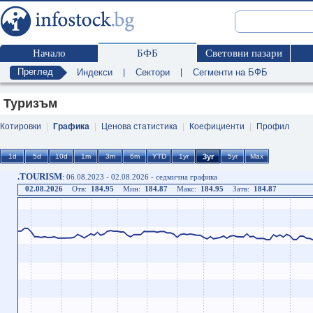
Начало
БФБ
Световни пазари
Преглед
Индекси
|
Сектори
|
Сегменти на БФБ
Туризъм
Котировки
|
Графика
|
Ценова статистика
|
Коефициенти
|
Профил
.TOURISM
: 06.08.2023 - 02.08.2026 - седмична графика
02.08.2026
Отв:
184.95
Мин:
184.87
Макс:
184.95
Затв:
184.87