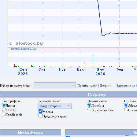
Обем (EUR):
0.039K
-
Избор на настройки:
Преименувай
|
Изтрий
Запазване на
Параметри
Тип графика
Времева скала
Ценова скала
Стойнос
Линия
Линейна
Абсо
Подразбиране
OHLC
Логаритмична
Проц
Мрежа
Candlestick
Предходна цена
Moving Averages
Д