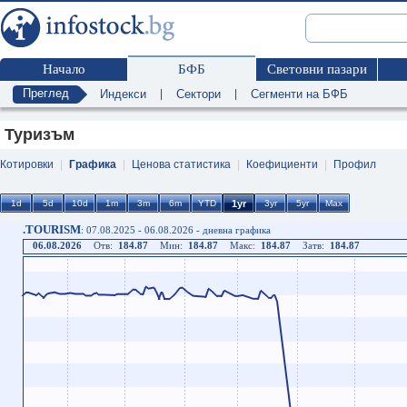
Начало
БФБ
Световни пазари
Преглед
Индекси
|
Сектори
|
Сегменти на БФБ
Туризъм
Котировки
|
Графика
|
Ценова статистика
|
Коефициенти
|
Профил
.TOURISM
: 07.08.2025 - 06.08.2026 - дневна графика
06.08.2026
Отв:
184.87
Мин:
184.87
Макс:
184.87
Затв:
184.87