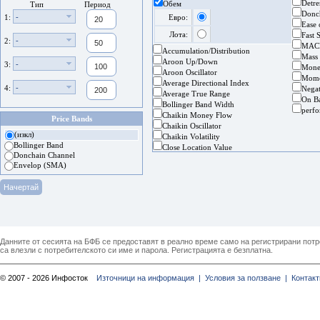
Detre
Обем
Тип
Период
Donc
-
1:
Евро:
Ease
Лота:
Fast 
-
2:
MAC
Accumulation/Distribution
Mass
Aroon Up/Down
-
3:
Mone
Aroon Oscillator
Mom
Average Directional Index
-
4:
Nega
Average True Range
On B
Bollinger Band Width
perf
Chaikin Money Flow
Price Bands
Chaikin Oscillator
(изкл)
Chaikin Volatility
Bollinger Band
Close Location Value
Donchain Channel
Envelop (SMA)
Данните от сесията на БФБ се предоставят в реално време само на регистрирани потреб
са влезли с потребителското си име и парола. Регистрацията е безплатна.
© 2007 - 2026 Инфосток
Източници на информация |
Условия за ползване |
Контакт