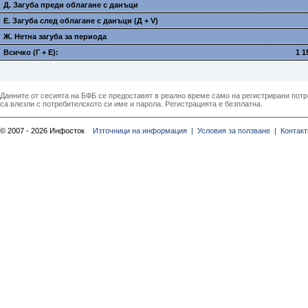
Д. Загуба преди облагане с данъци
E. Загуба след облагане с данъци (Д + V)
Ж. Нетна загуба за периода
Всичко (Г + E):
1 1
Данните от сесията на БФБ се предоставят в реално време само на регистрирани потреб
са влезли с потребителското си име и парола. Регистрацията е безплатна.
© 2007 - 2026 Инфосток
Източници на информация |
Условия за ползване |
Контакт