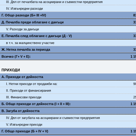
III. Дял от печалбата на асоциирани и съвместни предприятия
IV. Извънредни разходи
Г. Общо разходи (Б+ III +IV)
8
Д. Печалба преди облагане с данъци
3
V. Разходи за данъци
E. Печалба след облагане с данъци (Д - V)
3
в т.ч. за малцинствено участие
Ж. Нетна печалба за периода
3
Всичко (Г+ V + Е):
1 1
ПРИХОДИ
А. Приходи от дейността
I. Нетни приходи от продажби на:
9
II. Приходи от финансирания
III. Финансови приходи
2
Б. Общо приходи от дейността (I + II + III):
1 1
В. Загуба от дейността
IV. Дял от загубата на асоциирани и съвместни предприятия
V. Извънредни приходи
Г. Общо приходи (Б + IV + V)
1 1