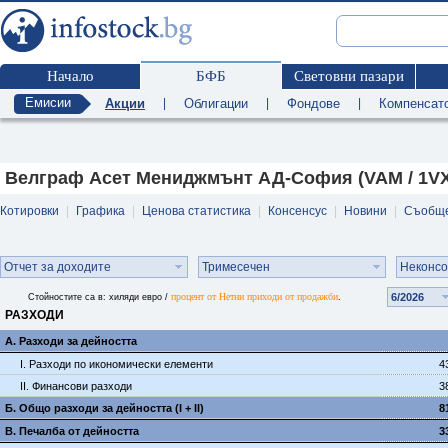
Начало
БФБ
Световни пазари
Емисии
Акции
|
Облигации
|
Фондове
|
Компенсат
Велграф Асет Мениджмънт АД-София (VAM / 1VX
Котировки
|
Графика
|
Ценова статистика
|
Консенсус
|
Новини
|
Съобщ
Отчет за доходите
Тримесечен
Неконс
процент от Нетни приходи от продажби
6/2026
Стойностите са в: хиляди евро /
.
РАЗХОДИ
А. Разходи за дейността
I. Разходи по икономически елементи
4
II. Финансови разходи
3
Б. Общо разходи за дейността (I + II)
8
В. Печалба от дейността
3