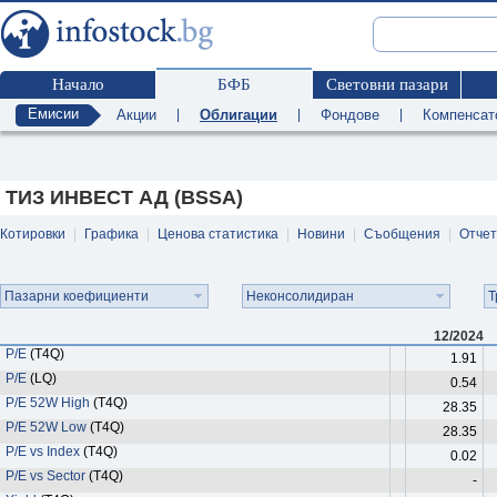
Начало
БФБ
Световни пазари
Емисии
Акции
|
Облигации
|
Фондове
|
Компенсат
ТИЗ ИНВЕСТ АД (BSSA)
Котировки
|
Графика
|
Ценова статистика
|
Новини
|
Съобщения
|
Отче
Пазарни коефициенти
Неконсолидиран
Т
12/2024
P/E
(T4Q)
1.91
P/E
(LQ)
0.54
P/E 52W High
(T4Q)
28.35
P/E 52W Low
(T4Q)
28.35
P/E vs Index
(T4Q)
0.02
P/E vs Sector
(T4Q)
-