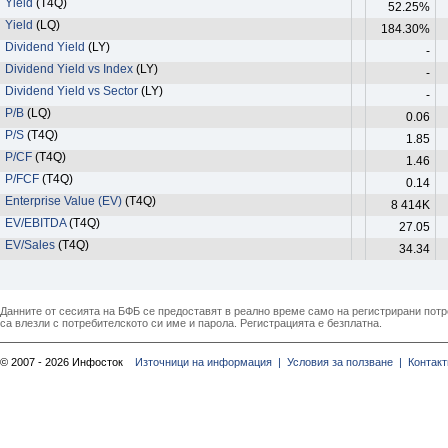
Yield
(T4Q)
52.25%
Yield
(LQ)
184.30%
Dividend Yield
(LY)
-
Dividend Yield vs Index
(LY)
-
Dividend Yield vs Sector
(LY)
-
P/B
(LQ)
0.06
P/S
(T4Q)
1.85
P/CF
(T4Q)
1.46
P/FCF
(T4Q)
0.14
Enterprise Value (EV)
(T4Q)
8 414K
EV/EBITDA
(T4Q)
27.05
EV/Sales
(T4Q)
34.34
Данните от сесията на БФБ се предоставят в реално време само на регистрирани потреб
са влезли с потребителското си име и парола. Регистрацията е безплатна.
© 2007 - 2026 Инфосток
Източници на информация |
Условия за ползване |
Контакт