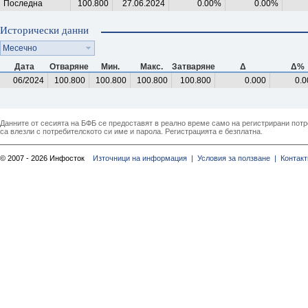
Последна
100.800
27.06.2024
0.00%
0.00%
Исторически данни
Месечно
Дата
Отваряне
Мин.
Макс.
Затваряне
Δ
Δ%
06/2024
100.800
100.800
100.800
100.800
0.000
0.0
Данните от сесията на БФБ се предоставят в реално време само на регистрирани потреб
са влезли с потребителското си име и парола. Регистрацията е безплатна.
© 2007 - 2026 Инфосток
Източници на информация |
Условия за ползване |
Контакт