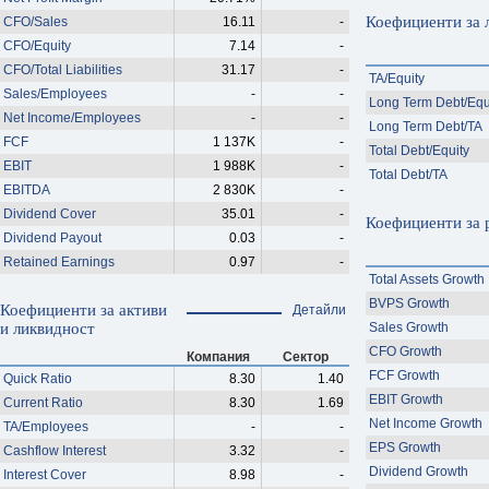
Коефициенти за 
CFO/Sales
16.11
-
CFO/Equity
7.14
-
CFO/Total Liabilities
31.17
-
TA/Equity
Sales/Employees
-
-
Long Term Debt/Equ
Net Income/Employees
-
-
Long Term Debt/TA
FCF
1 137K
-
Total Debt/Equity
EBIT
1 988K
-
Total Debt/TA
EBITDA
2 830K
-
Dividend Cover
35.01
-
Коефициенти за 
Dividend Payout
0.03
-
Retained Earnings
0.97
-
Total Assets Growth
BVPS Growth
Коефициенти за активи
Детайли
и ликвидност
Sales Growth
CFO Growth
Компания
Сектор
FCF Growth
Quick Ratio
8.30
1.40
EBIT Growth
Current Ratio
8.30
1.69
Net Income Growth
TA/Employees
-
-
EPS Growth
Cashflow Interest
3.32
-
Dividend Growth
Interest Cover
8.98
-