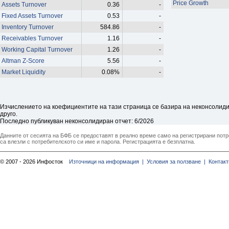
Price Growth
Assets Turnover
0.36
-
Fixed Assets Turnover
0.53
-
Inventory Turnover
584.86
-
Receivables Turnover
1.16
-
Working Capital Turnover
1.26
-
Altman Z-Score
5.56
-
Market Liquidity
0.08%
-
Изчислението на коефициентите на тази страница се базира на неконсолидир
друго.
Последно публикуван неконсолидиран отчет: 6/2026
Данните от сесията на БФБ се предоставят в реално време само на регистрирани потреб
са влезли с потребителското си име и парола. Регистрацията е безплатна.
© 2007 - 2026 Инфосток
Източници на информация |
Условия за ползване |
Контакт