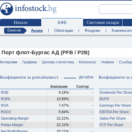
Начало
БФБ
Световни пазари
Емисии
Акции
|
Облигации
|
Фондове
|
Компенсат
Порт флот-Бургас АД (PFB / P2B)
Котировки
|
Графика
|
Ценова статистика
|
Консенсус
|
Новини
|
Съобщ
Коефициенти за рентабилност
Коефициенти за 
Детайли
Компания
Сектор
ROE
9.18%
-
Dividends Per Shar
ROFA
10.99%
-
BVPS
ROA
7.47%
-
Earnings Per Share
ROCE
5.94%
-
EBITDA Per Share
Operating Margin
22.22%
-
Sales Per Share
Pretax Margin
22.22%
-
FCF Per Share
Net Profit Margin
20.71%
-