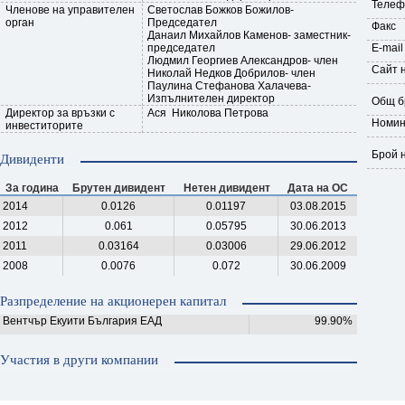
Телеф
Членове на управителен
Светослав Божков Божилов-
орган
Председател
Факс
Данаил Михайлов Каменов- заместник-
председател
E-mail
Людмил Георгиев Александров- член
Сайт 
Николай Недков Добрилов- член
Паулина Стефанова Халачева-
Изпълнителен директор
Общ б
Директор за връзки с
Ася Николова Петрова
Номин
инвеститорите
Брой 
Дивиденти
За година
Брутен дивидент
Нетен дивидент
Дата на ОС
2014
0.0126
0.01197
03.08.2015
2012
0.061
0.05795
30.06.2013
2011
0.03164
0.03006
29.06.2012
2008
0.0076
0.072
30.06.2009
Разпределение на акционерен капитал
Вентчър Екуити България ЕАД
99.90%
Участия в други компании