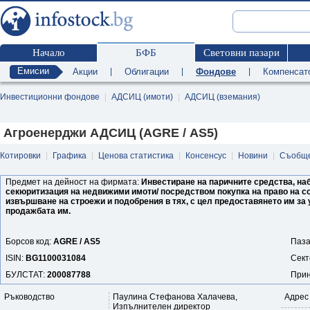
Начало
БФБ
Световни пазари
Емисии
Акции
|
Облигации
|
Фондове
|
Компенсат
Инвестиционни фондове
|
АДСИЦ (имоти)
|
АДСИЦ (вземания)
Агроенерджи АДСИЦ (AGRE / AS5)
Котировки
|
Графика
|
Ценова статистика
|
Консенсус
|
Новини
|
Съобщ
Предмет на дейност на фирмата:
Инвестиране на паричните средства, наб
секюритизация на недвижими имоти/ посредством покупка на право на с
извършване на строежи и подобрения в тях, с цел предоставянето им за 
продажбата им.
Борсов код:
AGRE / AS5
Паза
ISIN:
BG1100031084
Сект
БУЛСТАТ:
200087788
Прин
Ръководство
Паулина Стефанова Халачева,
Адрес
Изпълнителен директор