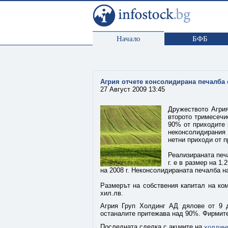
Начало
БФБ
Агрия отчете консолидирана печалба о
27 Август 2009 13:45
Дружеството Агри
второто тримесечие
90% от приходите 
неконсолидирания
нетни приходи от п
Реализираната печ
г. е в размер на 1
на 2008 г. Неконсолидираната печалба н
Размерът на собствения капитал на ком
хил.лв.
Агрия Груп Холдинг АД дялове от 9 д
останалите притежава над 90%. Фирмите 
Последната сделка с акциите на
холдин