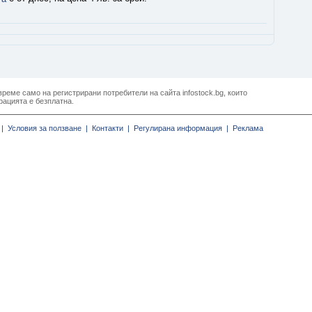
реме само на регистрирани потребители на сайта infostock.bg, които
рацията е безплатна.
|
Условия за ползване |
Контакти |
Регулирана информация |
Реклама