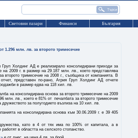
Световни пазари
Финанси
България
т 1.296 млн. лв. за второто тримесечие
я Груп Холдинг АД е реализирало консолидирани приходи за
 на 2009 г. в размер на 29.187 млн. лв., което представлява
за второто тримесечие на 2008 г., съобщиха от компанията. В
 отчет, представен по-рано, Агрия Груп Холдинг АД отчете
родажби в размер едва на 118 хил. лв.
алба на консолидирана основа за второто тримесечие на 2009
.296 млн. лв., което е 81% от печалбата за второто тримесечие
а дружеството за полугодието възлиза на 10 хил. лв.
панията на консолидирана основа към 30.06.2009 г. е 39 405
ружества, като в 4 от тях има по 100% от капитала, а в
работят в областта на селското стопанство.
е от днес, на цена 4 лв. за брой.
га