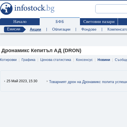
Начало
БФБ
Световни пазари
Емисии
Акции
|
Облигации
|
Фондове
|
Компенсат
Дронамикс Кепитъл АД (DRON)
Котировки
|
Графика
|
Ценова статистика
|
Консенсус
|
Новини
|
Съобщ
25 Май 2023, 15:30
Товарният дрон на Дронамикс полита успеш