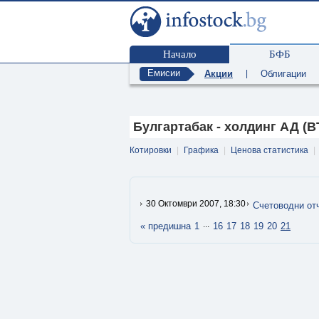
Начало
БФБ
Емисии
Акции
|
Облигации
Булгартабак - холдинг АД (BT
Котировки
|
Графика
|
Ценова статистика
|
30 Октомври 2007, 18:30
Счетоводни от
...
« предишна
1
16
17
18
19
20
21