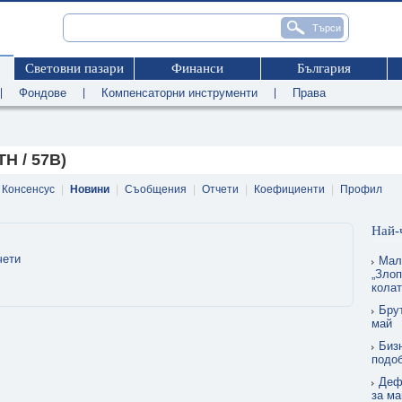
Световни пазари
Финанси
България
|
Фондове
|
Компенсаторни инструменти
|
Права
H / 57B)
Консенсус
|
Новини
|
Съобщения
|
Отчети
|
Коефициенти
|
Профил
Най-
чети
Мал
„Злоп
кола
Бру
май
Биз
подо
Деф
за ма