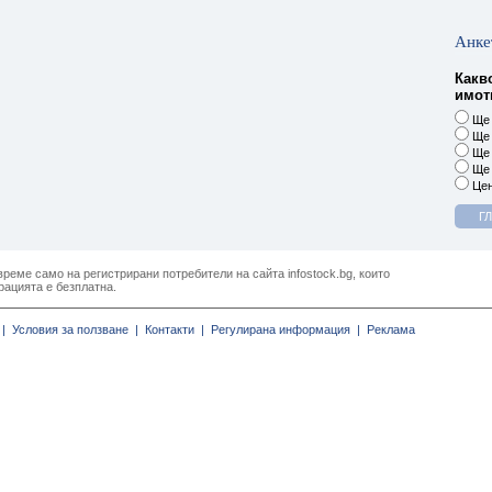
Анке
Какв
имоти
Ще 
Ще 
Ще 
Ще 
Цен
реме само на регистрирани потребители на сайта infostock.bg, които
рацията е безплатна.
|
Условия за ползване |
Контакти |
Регулирана информация |
Реклама