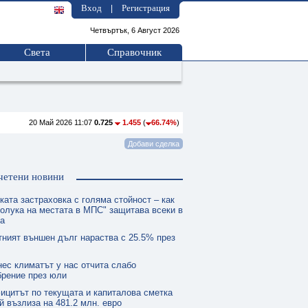
Вход
Регистрация
|
Четвъртък, 6 Август 2026
Света
Справочник
20 Май 2026 11:07
0.725
1.455
(
66.74%
)
четени новини
ката застраховка с голяма стойност – как
олука на местата в МПС" защитава всеки в
та
тният външен дълг нараства с 25.5% през
нес климатът у нас отчита слабо
брение през юли
ицитът по текущата и капиталова сметка
й възлиза на 481.2 млн. евро