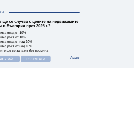
та
о ще се случва с цените на недвижимите
 в България през 2025 г.?
има спад от 10%
има ръст от 10%
има спад от над 10%
има ръст от над 10%
ите ще се запазят без промяна
Архив